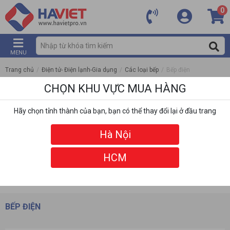
0
MENU
Trang chủ
/
Điện tử- Điện lạnh-Gia dụng
/
Các loại bếp
/
Bếp điện
CHỌN KHU VỰC MUA HÀNG
Hãy chọn tỉnh thành của bạn, bạn có thể thay đổi lại ở đầu trang
Hà Nội
HCM
DANH MỤC
BỘ LỌC
BẾP ĐIỆN