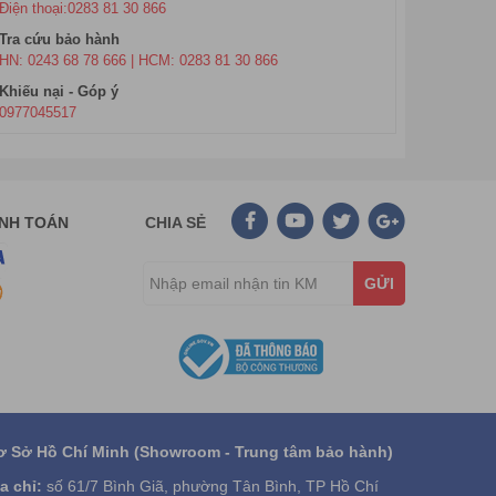
Điện thoại:0283 81 30 866
Tra cứu bảo hành
HN: 0243 68 78 666 | HCM: 0283 81 30 866
Khiếu nại - Góp ý
0977045517
ANH TOÁN
CHIA SẺ
GỬI
ơ Sở Hồ Chí Minh (Showroom - Trung tâm bảo hành)
a chỉ:
số 61/7 Bình Giã, phường Tân Bình, TP Hồ Chí