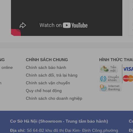
NG
CHÍNH SÁCH CHUNG
HÌNH THỨC TH
online
Chính sách bảo hành
g
Chính sách đổi, trả lại hàng
n
Chính sách vận chuyển
Quy chế hoạt động
Chính sách cho doanh nghiệp
Cơ Sở Hà Nội (Showroom - Trung tâm bảo hành)
C
Địa chỉ:
Số 64-B2 khu đô thị Đại Kim- Định Công,phường
Đị