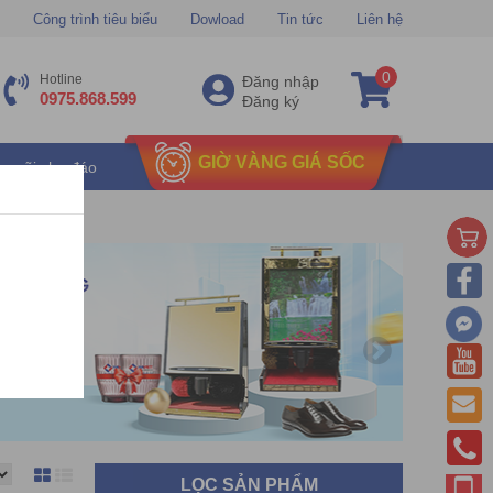
Công trình tiêu biểu
Dowload
Tin tức
Liên hệ
0
Hotline
Đăng nhập
0975.868.599
Đăng ký
GIỜ VÀNG GIÁ SỐC
u mãi chu đáo
LỌC SẢN PHẨM