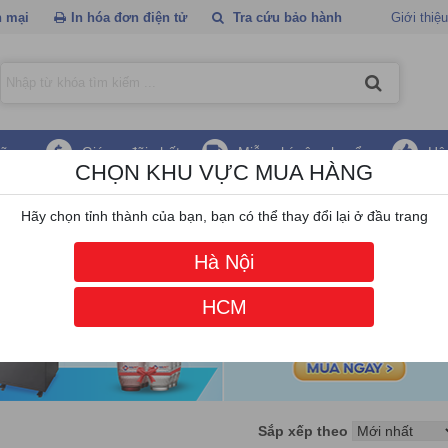
 mại
In hóa đơn điện tử
Tra cứu bảo hành
Giới thiệu
hãng
Giá ưu đãi nhất
Miễn phí vận chuyển
Hậ
CHỌN KHU VỰC MUA HÀNG
c mã vạch Symcode
Hãy chọn tỉnh thành của bạn, bạn có thể thay đổi lại ở đầu trang
Hà Nội
HCM
Sắp xếp theo