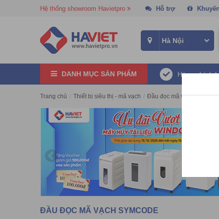
Hệ thống showroom Havietpro
Hỗ trợ
Khuyến
DANH MỤC SẢN PHẨM
Hàng chính 
Trang chủ
/
Thiết bị siêu thị - mã vạch
/
Đầu đọc mã vạch
/
Đầu đọ
ĐẦU ĐỌC MÃ VẠCH SYMCODE