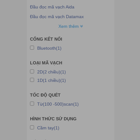
Đầu đọc mã vạch Aida
Đầu đọc mã vạch Datamax
Đầu đọc mã vạch Ecoprint
Xem thêm
Đầu đọc mã vạch Godex
CỔNG KẾT NỐI
Đầu đọc mã vạch Metrologic
Bluetooth(1)
Đầu đọc mã vạch Zebex
LOẠI MÃ VẠCH
Đầu đọc mã vạch Birch
2D(2 chiều)(1)
Đầu đọc mã vạch Unitech
1D(1 chiều)(1)
Đầu đọc mã vạch Scanner
Đầu đọc mã vạch Delfi
TỐC ĐỘ QUÉT
Đầu đọc mã vạch Tawa
Từ(100 -500)scan(1)
Đầu đọc mã vạch Saki
HÌNH THỨC SỬ DỤNG
Đầu đọc mã vạch Topcash
Cầm tay(1)
Đầu đọc mã vạch Hugo