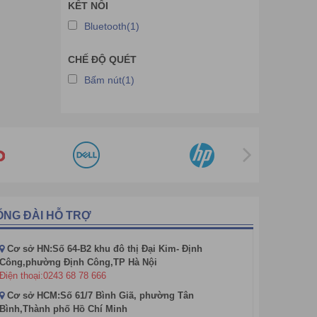
Đầu đọc mã vạch Zonerich
KẾT NỐI
Bluetooth(1)
Đầu đọc mã vạch DIAMOND
Đầu đọc mã vạch NETUM
CHẾ ĐỘ QUÉT
Đầu đọc mã vạch Xpos
Bấm nút(1)
Đầu đọc mã vạch MINDEO
Đầu đọc mã vạch Riotec
Đầu đọc mã vạch Winson
Đầu đọc mạch Richta
Đầu đọc mã vạch Roco
Đầu đọc mã vạch Syble
ỔNG ĐÀI HỖ TRỢ
Đầu đọc mã vạch Symcode
Đầu đọc mã vạch Superlead
Cơ sở HN:Số 64-B2 khu đô thị Đại Kim- Định
Công,phường Định Công,TP Hà Nội
Điện thoại:0243 68 78 666
Cơ sở HCM:Số 61/7 Bình Giã, phường Tân
Bình,Thành phố Hồ Chí Minh