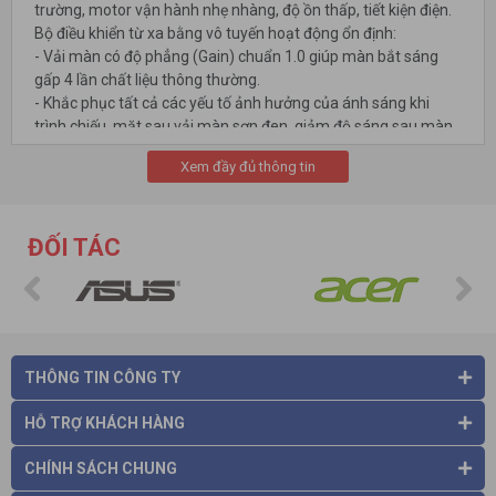
trường, motor vận hành nhẹ nhàng, độ ồn thấp, tiết kiện điện.
Bộ điều khiển từ xa bằng vô tuyến hoạt động ổn định:
- Vải màn có độ phẳng (Gain) chuẩn 1.0 giúp màn bắt sáng
gấp 4 lần chất liệu thông thường.
- Khắc phục tất cả các yếu tố ảnh hưởng của ánh sáng khi
trình chiếu, mặt sau vải màn sơn đen, giảm độ sáng sau màn.
- Động cơ tiên tiến, hiện đại chắc chắn sẽ làm hài lòng những
Xem đầy đủ thông tin
yêu cầu khắt khe nhất của khách hàng
Màn chiếu điện Prima
200inch phù hợp với tất cả các hãng
ĐỐI TÁC
máy chiếu trên thị trường như Máy chiếu BenQ, Máy chiếu
Epson, Máy chiếu Sony,
Máy chiếu
Panasonic, Máy chiếu
Viewsonic, Máy chiếu Optoma,
Máy chiếu
InFocus, Máy chiếu
NEC, Máy chiếu Hitachi, Máy chiếu EIKI,...
Dưới đây là một số hình ảnh của Màn chiếu Prima:
THÔNG TIN CÔNG TY
HỖ TRỢ KHÁCH HÀNG
CHÍNH SÁCH CHUNG