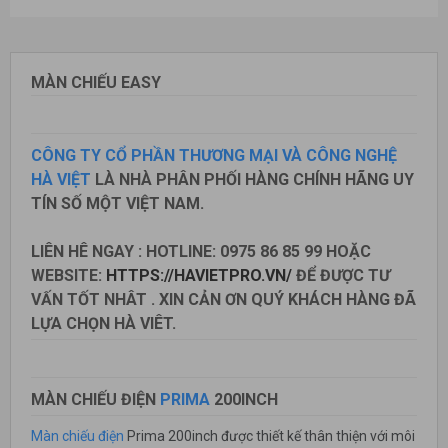
MÀN CHIẾU EASY
CÔNG TY CỔ PHẦN THƯƠNG MẠI VÀ CÔNG NGHỆ
HÀ VIỆT
LÀ NHÀ PHÂN PHỐI HÀNG CHÍNH HÃNG UY
TÍN SỐ MỘT VIỆT NAM.
LIÊN HÊ NGAY : HOTLINE: 0975 86 85 99 HOẶC
WEBSITE:
HTTPS://HAVIETPRO.VN/
ĐỂ ĐƯỢC TƯ
VẤN TỐT NHÂT . XIN CẢN ƠN QUÝ KHÁCH HÀNG ĐÃ
LỰA CHỌN HÀ VIÊT.
MÀN CHIẾU ĐIỆN
PRIMA
200INCH
Màn chiếu điện
Prima 200inch được thiết kế thân thiện với môi