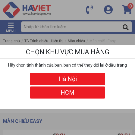
0
MENU
Trang chủ
/
TB Trình chiếu - Hiển thị
/
Màn chiếu
/
Màn chiếu Easy
CHỌN KHU VỰC MUA HÀNG
Hãy chọn tỉnh thành của bạn, bạn có thể thay đổi lại ở đầu trang
Hà Nội
HCM
DANH MỤC
BỘ LỌC
MÀN CHIẾU EASY