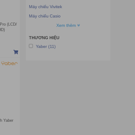
Máy chiếu Vivitek
Máy chiếu Casio
 Pro (LCD/
Máy chiếu Eiki
Xem thêm
HD)
Máy chiếu SMX
THƯƠNG HIỆU
Máy chiếu Acer
Yaber (11)
Máy chiếu Dell
Máy chiếu Tyco
Máy chiếu Unic
Máy chiếu Xiaomi
Máy chiếu JMGO
Máy chiếu Android
Máy chiếu Cube
Máy chiếu H-pec
nh Yaber
Máy chiếu Barco