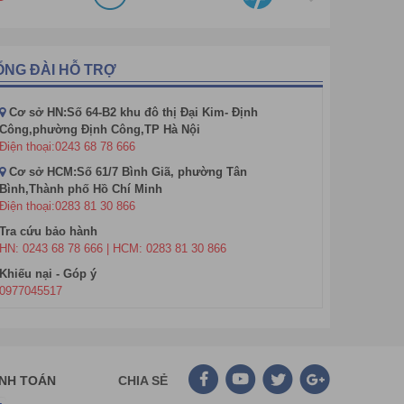
Máy chiếu VERTEX
ỔNG ĐÀI HỖ TRỢ
Cơ sở HN:Số 64-B2 khu đô thị Đại Kim- Định
Công,phường Định Công,TP Hà Nội
Điện thoại:0243 68 78 666
Cơ sở HCM:Số 61/7 Bình Giã, phường Tân
Bình,Thành phố Hồ Chí Minh
Điện thoại:0283 81 30 866
Tra cứu bảo hành
HN: 0243 68 78 666 | HCM: 0283 81 30 866
Khiếu nại - Góp ý
0977045517
ANH TOÁN
CHIA SẺ