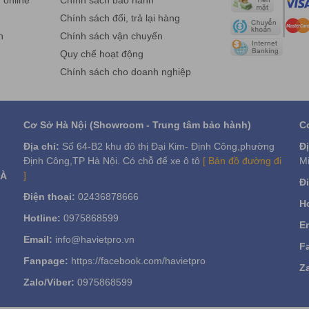
online
Chính sách bảo hành
g
Chính sách đổi, trả lại hàng
n
Chính sách vận chuyển
Quy chế hoạt động
Chính sách cho doanh nghiệp
Cơ Sở Hà Nội (Showroom - Trung tâm bảo hành)
C
Địa chỉ:
Số 64-B2 khu đô thị Đại Kim- Định Công,phường
Đị
Định Công,TP Hà Nội. Có chỗ để xe ô tô
[ Bản đồ đường đi
Mi
]
VÀ
Đi
Điện thoại:
02436878666
Ho
Hotline:
0975868599
Em
Email:
info@havietpro.vn
F
Fanpage:
https://facebook.com/havietpro
Za
Zalo/Viber:
0975868599