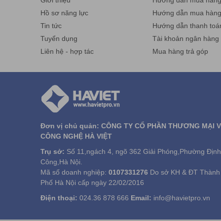
Giới thiệu
Hướng dẫn mua hàng 
Hồ sơ năng lực
Hướng dẫn mua hàn
Tin tức
Hướng dẫn thanh toá
Tuyển dụng
Tài khoản ngân hàng
Liên hệ - hợp tác
Mua hàng trả góp
Đơn vị chủ quản: CÔNG TY CỔ PHẦN THƯƠNG MẠI 
CÔNG NGHỆ HÀ VIỆT
Trụ sở:
Số 11,ngách 4, ngõ 362 Giải Phóng,Phường Định
Công,Hà Nội.
Mã số doanh nghiệp:
0107331276
Do sở KH & ĐT Thành
Phố Hà Nội cấp ngày 22/02/2016
Điện thoại:
024.36 878 666
Email:
info@havietpro.vn