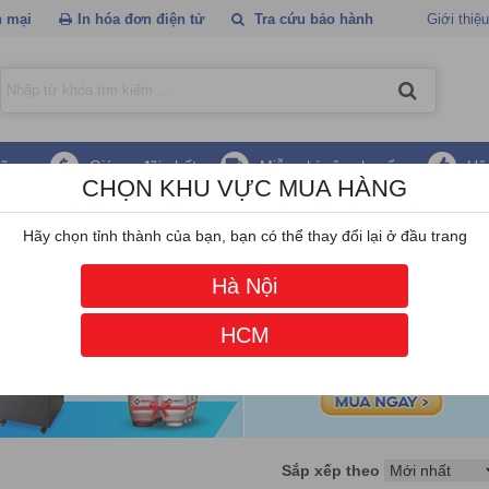
 mại
In hóa đơn điện tử
Tra cứu bảo hành
Giới thiệu
hãng
Giá ưu đãi nhất
Miễn phí vận chuyển
Hậ
CHỌN KHU VỰC MUA HÀNG
r
Hãy chọn tỉnh thành của bạn, bạn có thể thay đổi lại ở đầu trang
Hà Nội
HCM
Sắp xếp theo