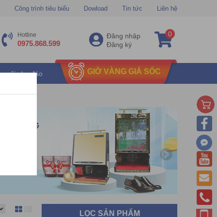
Công trình tiêu biểu
Dowload
Tin tức
Liên hệ
0
Hotline
Đăng nhập
0975.868.599
Đăng ký
GIỜ VÀNG GIÁ SỐC
u mãi chu đáo
LỌC SẢN PHẨM