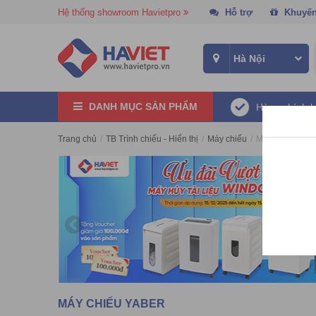
Hệ thống showroom Havietpro
Hỗ trợ
Khuyến
DANH MỤC SẢN PHẨM
Hàng chính 
Trang chủ
/
TB Trình chiếu - Hiển thị
/
Máy chiếu
/
Máy chiếu Yabe
MÁY CHIẾU YABER