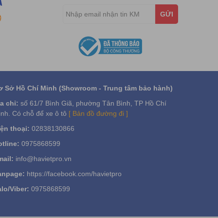
GỬI
ơ Sở Hồ Chí Minh (Showroom - Trung tâm bảo hành)
a chỉ:
số 61/7 Bình Giã, phường Tân Bình, TP Hồ Chí
nh. Có chỗ để xe ô tô
[ Bản đồ đường đi ]
ện thoại:
02838130866
tline:
0975868599
ail:
info@havietpro.vn
anpage:
https://facebook.com/havietpro
lo/Viber:
0975868599