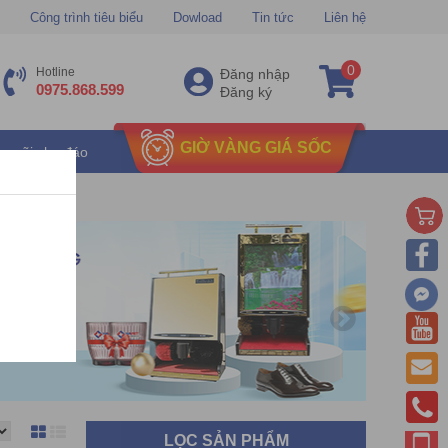
Công trình tiêu biểu
Dowload
Tin tức
Liên hệ
0
Hotline
Đăng nhập
0975.868.599
Đăng ký
GIỜ VÀNG GIÁ SỐC
u mãi chu đáo
LỌC SẢN PHẨM