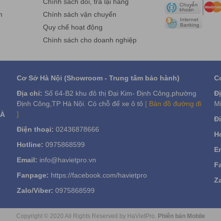
g
Chính sách đổi, trả lại hàng
n
Chính sách vận chuyển
Quy chế hoạt động
Chính sách cho doanh nghiệp
Cơ Sở Hà Nội (Showroom - Trung tâm bảo hành)
C
Địa chỉ:
Số 64-B2 khu đô thị Đại Kim- Định Công,phường
Đị
Định Công,TP Hà Nội. Có chỗ để xe ô tô
[ Bản đồ đường đi
Mi
]
VÀ
Đi
Điện thoại:
02436878666
Ho
Hotline:
0975868599
Em
Email:
info@havietpro.vn
F
Fanpage:
https://facebook.com/havietpro
Za
Zalo/Viber:
0975868599
Copyright © 2020 All Rights Reserved by HaVietPro.
Phiên bản Mobile