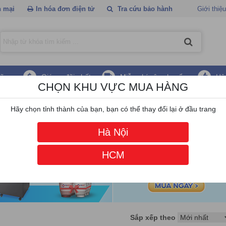
 mại
In hóa đơn điện tử
Tra cứu bảo hành
Giới thiệu
hãng
Giá ưu đãi nhất
Miễn phí vận chuyển
Hậ
CHỌN KHU VỰC MUA HÀNG
Hãy chọn tỉnh thành của bạn, bạn có thể thay đổi lại ở đầu trang
Hà Nội
HCM
Sắp xếp theo