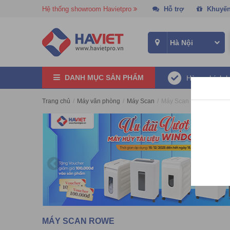
Hệ thống showroom Havietpro
Hỗ trợ
Khuyến
DANH MỤC SẢN PHẨM
Hàng chính 
Trang chủ
/
Máy văn phòng
/
Máy Scan
/
Máy Scan Rowe
MÁY SCAN ROWE