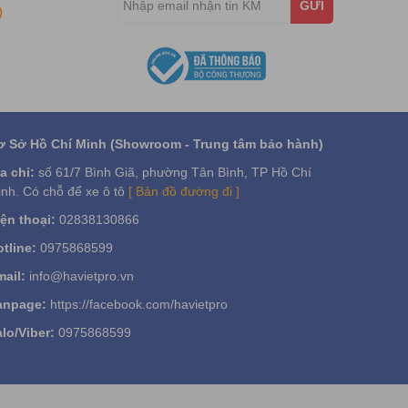
GỬI
ơ Sở Hồ Chí Minh (Showroom - Trung tâm bảo hành)
a chỉ:
số 61/7 Bình Giã, phường Tân Bình, TP Hồ Chí
nh. Có chỗ để xe ô tô
[ Bản đồ đường đi ]
ện thoại:
02838130866
tline:
0975868599
ail:
info@havietpro.vn
anpage:
https://facebook.com/havietpro
lo/Viber:
0975868599