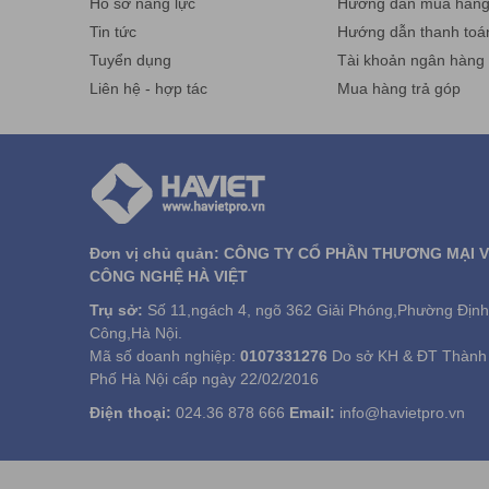
Hồ sơ năng lực
Hướng dẫn mua hàn
Tin tức
Hướng dẫn thanh toá
Tuyển dụng
Tài khoản ngân hàng
Liên hệ - hợp tác
Mua hàng trả góp
Đơn vị chủ quản: CÔNG TY CỔ PHẦN THƯƠNG MẠI 
CÔNG NGHỆ HÀ VIỆT
Trụ sở:
Số 11,ngách 4, ngõ 362 Giải Phóng,Phường Định
Công,Hà Nội.
Mã số doanh nghiệp:
0107331276
Do sở KH & ĐT Thành
Phố Hà Nội cấp ngày 22/02/2016
Điện thoại:
024.36 878 666
Email:
info@havietpro.vn