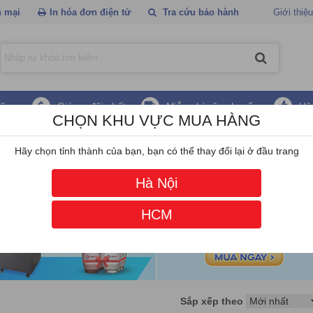
 mại
In hóa đơn điện tử
Tra cứu bảo hành
Giới thiệu
hãng
Giá ưu đãi nhất
Miễn phí vận chuyển
Hậ
CHỌN KHU VỰC MUA HÀNG
 hội thảo JDS M-CH2006
Hãy chọn tỉnh thành của bạn, bạn có thể thay đổi lại ở đầu trang
Hà Nội
HCM
Sắp xếp theo