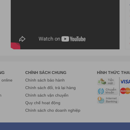
Bình, Thành phố Hồ Chí Minh.
ne: 0975 86 85 99
Fanpage:
www.facebook.com/havietpro
NG
CHÍNH SÁCH CHUNG
HÌNH THỨC TH
online
Chính sách bảo hành
g
Chính sách đổi, trả lại hàng
n
Chính sách vận chuyển
Quy chế hoạt động
Chính sách cho doanh nghiệp