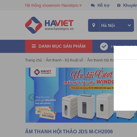
Hệ thống showroom Havietpro
Hỗ trợ
Khuyến
DANH MỤC SẢN PHẨM
Hàng chính 
Trang chủ
/
Âm thanh - Kỹ thuật số
/
Âm thanh hội thảo
/
Âm thanh
ÂM THANH HỘI THẢO JDS M-CH2006