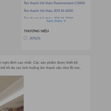
Âm thanh hội thảo Restmoment C3000
Âm thanh hội thảo JDS M-4500
Âm thanh hội thảo JDS M-7000
Xem thêm
Âm thanh hội thảo JDS M-7800
THƯƠNG HIỆU
Âm thanh hội thảo JDS M-9001
JDS(3)
Âm thanh hội thảo JDS M-9005
Âm thanh hội thảo JDS CH6700
Âm thanh hội thảo JDS M-CH2006
nghị đỉnh cao nhất. Các sản phẩm được thiết kế,
Âm thanh hội thảo JDS CH2102
chế tối đa các tình huống âm thanh xấu như lỗi mic,
Bộ micro cổ ngổng không dây JDS
Âm thanh hội thảo ITC TS0602
Âm thanh hội thảo ITC TH-0801
Âm thanh hội thảo ITC TH-0804
Âm thanh hội thảo JTS
Bộ Micro cổ ngỗng ITC