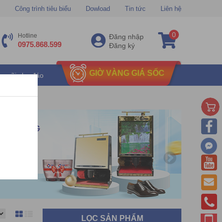
Công trình tiêu biểu
Dowload
Tin tức
Liên hệ
0
Hotline
Đăng nhập
0975.868.599
Đăng ký
GIỜ VÀNG GIÁ SỐC
u mãi chu đáo
LỌC SẢN PHẨM