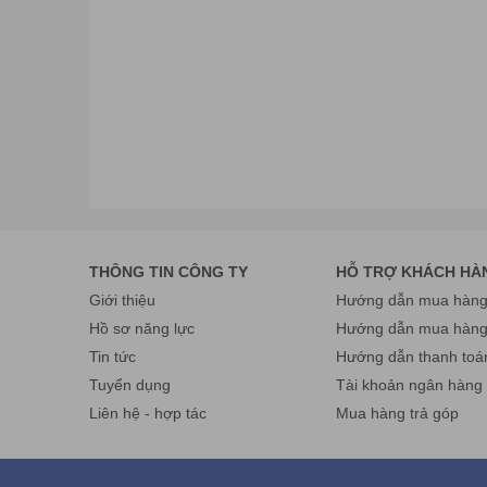
Cơ sở HCM: số 61/7 Bình Giã, phường 13, quận Tân 
Điện thoại: 028 38 130 866 Fax: 024.322 168 55 Hotli
Email:
info@havietpro.vn
- Website:
www.havietpro.vn
THÔNG TIN CÔNG TY
HỖ TRỢ KHÁCH HÀ
Giới thiệu
Hướng dẫn mua hàng 
Hồ sơ năng lực
Hướng dẫn mua hàn
Tin tức
Hướng dẫn thanh toá
Tuyển dụng
Tài khoản ngân hàng
Liên hệ - hợp tác
Mua hàng trả góp