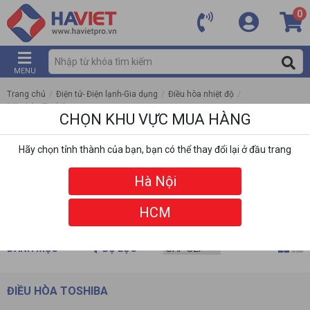
0
MENU
Trang chủ
/
Điện tử- Điện lạnh-Gia dụng
/
Điều hòa nhiệt độ
/
Điều hòa Toshiba
CHỌN KHU VỰC MUA HÀNG
Hãy chọn tỉnh thành của bạn, bạn có thể thay đổi lại ở đầu trang
Hà Nội
HCM
DANH MỤC
BỘ LỌC
ĐIỀU HÒA TOSHIBA