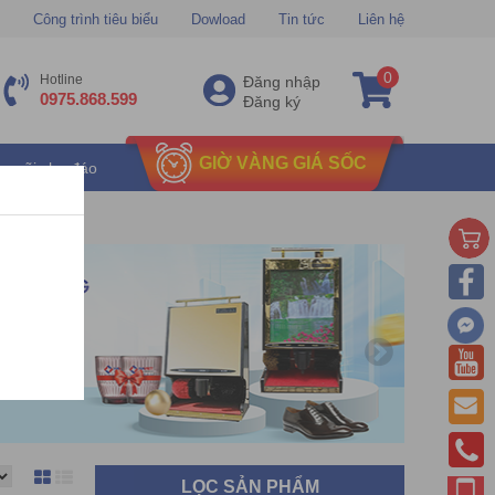
Công trình tiêu biểu
Dowload
Tin tức
Liên hệ
0
Hotline
Đăng nhập
0975.868.599
Đăng ký
GIỜ VÀNG GIÁ SỐC
u mãi chu đáo
LỌC SẢN PHẨM