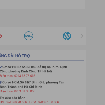
ỔNG ĐÀI HỖ TRỢ
Cơ sở HN:Số 64-B2 khu đô thị Đại Kim- Định
Công,phường Định Công,TP Hà Nội
Điện thoại:0243 68 78 666
Cơ sở HCM:Số 61/7 Bình Giã, phường Tân
Bình,Thành phố Hồ Chí Minh
Điện thoại:0283 81 30 866
trẻ em không cho tay vào được, đồng thời có khả năng
Tra cứu bảo hành
HN: 0243 68 78 666 | HCM: 0283 81 30 866