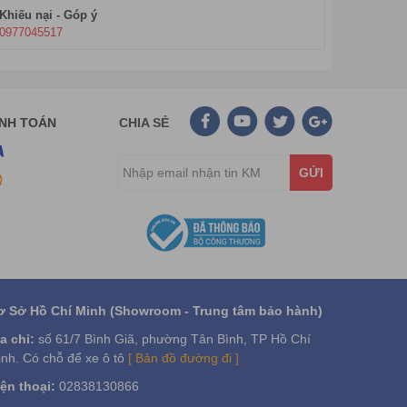
Khiếu nại - Góp ý
0977045517
ANH TOÁN
CHIA SẺ
GỬI
ơ Sở Hồ Chí Minh (Showroom - Trung tâm bảo hành)
a chỉ:
số 61/7 Bình Giã, phường Tân Bình, TP Hồ Chí
nh. Có chỗ để xe ô tô
[ Bản đồ đường đi ]
ện thoại:
02838130866