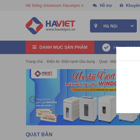
Hệ thống showroom Havietpro
Hỗ trợ
Khuyến
DANH MỤC SẢN PHẨM
Hàng chính 
Trang chủ
/
Điện tử- Điện lạnh-Gia dụng
/
Quạt - Máy làm mát
/
Qu
QUẠT BÀN