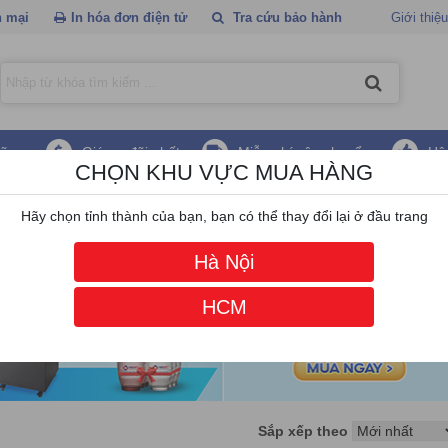
 mại
In hóa đơn điện tử
Tra cứu bảo hành
Giới thiệu
hãng
Giá ưu đãi nhất
Miễn phí vận chuyển
Hậ
CHỌN KHU VỰC MUA HÀNG
ạt bàn
Hãy chọn tỉnh thành của bạn, bạn có thể thay đổi lại ở đầu trang
Hà Nội
HCM
Sắp xếp theo