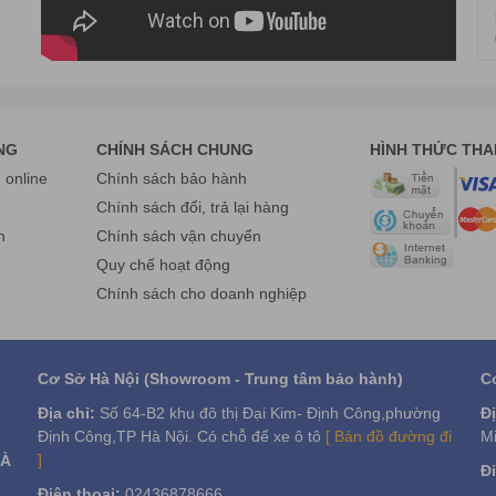
NG
CHÍNH SÁCH CHUNG
HÌNH THỨC TH
online
Chính sách bảo hành
g
Chính sách đổi, trả lại hàng
n
Chính sách vận chuyển
Quy chế hoạt động
Chính sách cho doanh nghiệp
Cơ Sở Hà Nội (Showroom - Trung tâm bảo hành)
C
Địa chỉ:
Số 64-B2 khu đô thị Đại Kim- Định Công,phường
Đị
Định Công,TP Hà Nội. Có chỗ để xe ô tô
[ Bản đồ đường đi
Mi
]
VÀ
Đi
Điện thoại:
02436878666