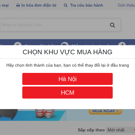
 mại
In hóa đơn điện tử
Tra cứu bảo hành
Giới thiệu
hãng
Giá ưu đãi nhất
Miễn phí vận chuyển
Hậ
CHỌN KHU VỰC MUA HÀNG
ge
Hãy chọn tỉnh thành của bạn, bạn có thể thay đổi lại ở đầu trang
Hà Nội
HCM
Sắp xếp theo