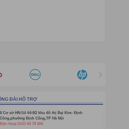
g xoa bóp, ấn, day như các động tác của bàn tay
ỔNG ĐÀI HỖ TRỢ
m tím một cách hiệu quả.
Cơ sở HN:Số 64-B2 khu đô thị Đại Kim- Định
Công,phường Định Công,TP Hà Nội
Điện thoại:0243 68 78 666
c sống lưng. Giúp giảm đau nhức toàn bộ phần lưng