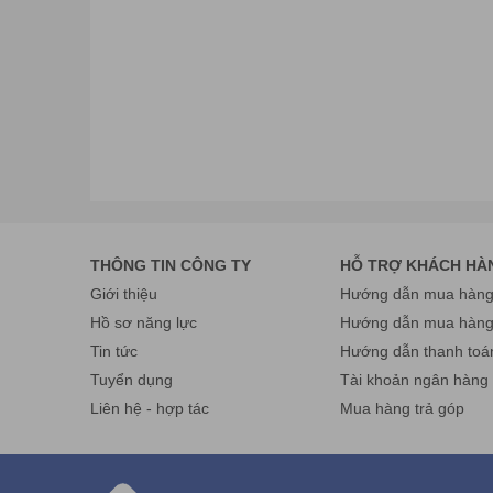
do ngồi lâu hoặc hoạt động nặng nhọc.
Làm săn chắc và giảm mỡ phần bụng: Tia hồng ngoại 
chắc cho vùng eo của bạn.
THÔNG TIN CÔNG TY
HỖ TRỢ KHÁCH HÀ
Giới thiệu
Hướng dẫn mua hàng 
Hồ sơ năng lực
Hướng dẫn mua hàn
Tin tức
Hướng dẫn thanh toá
Tuyển dụng
Tài khoản ngân hàng
Liên hệ - hợp tác
Mua hàng trả góp