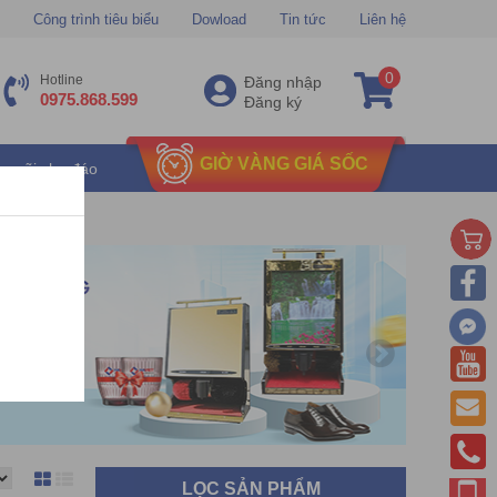
Công trình tiêu biểu
Dowload
Tin tức
Liên hệ
0
Hotline
Đăng nhập
0975.868.599
Đăng ký
GIỜ VÀNG GIÁ SỐC
u mãi chu đáo
LỌC SẢN PHẨM