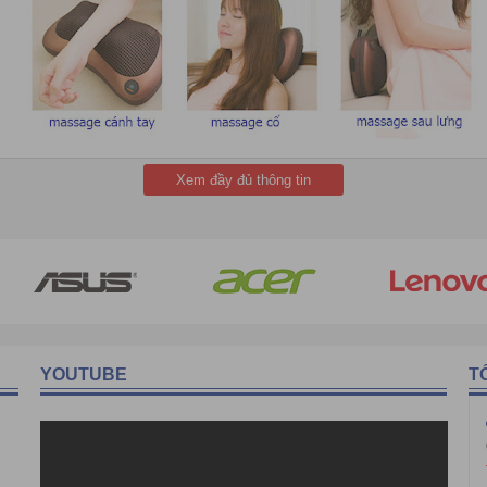
Xem đầy đủ thông tin
g ruột gối. Khi các con quay này hoạt động sẽ thực hiện các chức năn
, mệt mỏi, đau nhức xương khớp, tăng tuần hoàn máu cho cơ thể,...
YOUTUBE
T
c. Hỗ trợ chữa trị đau xương, cơ, khớp, giảm các triệu chứng bầm, thâ
em lại cho người dùng:
vai, cổ, gáy, vùng bụng, lưng, bắp đùi,...
 cùng với các tác động xoa bóp, day, miết của phần con quay theo dọ