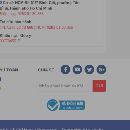
Cơ sở HCM:Số 61/7 Bình Giã, phường Tân
Bình,Thành phố Hồ Chí Minh
ỡ thừa. Cải tạo vùng bụng phì nhiêu, thêm phần săn
Điện thoại:0283 81 30 866
Tra cứu bảo hành
HN: 0243 68 78 666 | HCM: 0283 81 30 866
Khiếu nại - Góp ý
0977045517
ANH TOÁN
CHIA SẺ
GỬI