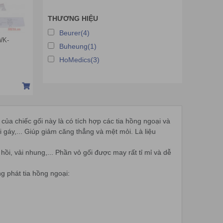
THƯƠNG HIỆU
Beurer(4)
WK-
Buheung(1)
HoMedics(3)
của chiếc gối này là có tích hợp các tia hồng ngoại và
i gáy,... Giúp giảm căng thẳng và mệt mỏi. Là liệu
ồi, vải nhung,... Phần vỏ gối được may rất tỉ mỉ và dễ
g phát tia hồng ngoại: