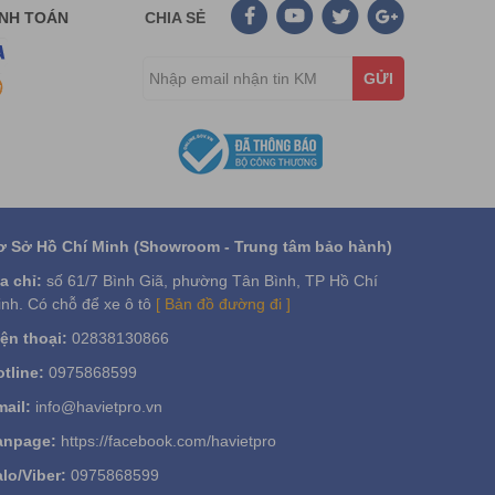
ANH TOÁN
CHIA SẺ
GỬI
ơ Sở Hồ Chí Minh (Showroom - Trung tâm bảo hành)
a chỉ:
số 61/7 Bình Giã, phường Tân Bình, TP Hồ Chí
nh. Có chỗ để xe ô tô
[ Bản đồ đường đi ]
ện thoại:
02838130866
tline:
0975868599
ail:
info@havietpro.vn
anpage:
https://facebook.com/havietpro
lo/Viber:
0975868599