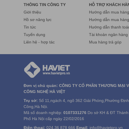
THÔNG TIN CÔNG TY
HỖ TRỢ KHÁCH HÀ
Giới thiệu
Hướng dẫn mua hàng 
Hồ sơ năng lực
Hướng dẫn mua hàn
Tin tức
Hướng dẫn thanh toá
Tuyển dụng
Tài khoản ngân hàng
Liên hệ - hợp tác
Mua hàng trả góp
Đơn vị chủ quản: CÔNG TY CỔ PHẦN THƯƠNG MẠI 
CÔNG NGHỆ HÀ VIỆT
Trụ sở:
Số 11,ngách 4, ngõ 362 Giải Phóng,Phường Định
Công,Hà Nội.
Mã số doanh nghiệp:
0107331276
Do sở KH & ĐT Thành
Phố Hà Nội cấp ngày 22/02/2016
Điện thoại:
024.36 878 666
Email:
info@havietpro.vn