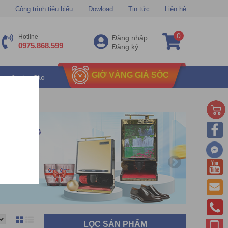
Công trình tiêu biểu
Dowload
Tin tức
Liên hệ
0
Hotline
Đăng nhập
0975.868.599
Đăng ký
GIỜ VÀNG GIÁ SỐC
u mãi chu đáo
LỌC SẢN PHẨM