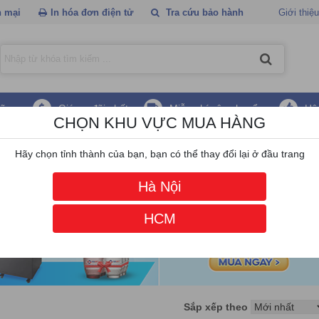
 mại
In hóa đơn điện tử
Tra cứu bảo hành
Giới thiệu
hãng
Giá ưu đãi nhất
Miễn phí vận chuyển
Hậ
CHỌN KHU VỰC MUA HÀNG
ạng Norden
Hãy chọn tỉnh thành của bạn, bạn có thể thay đổi lại ở đầu trang
Hà Nội
HCM
Sắp xếp theo