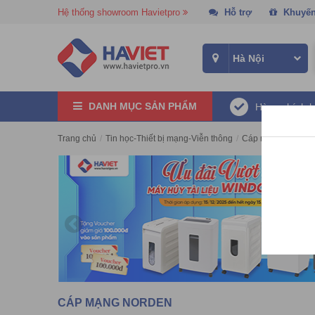
Hệ thống showroom Havietpro
Hỗ trợ
Khuyến
DANH MỤC SẢN PHẨM
Hàng chính 
Trang chủ
/
Tin học-Thiết bị mạng-Viễn thông
/
Cáp mạng
/
Cáp m
CÁP MẠNG NORDEN