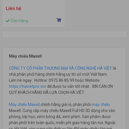
Liên hệ
Còn hàng
Máy chiếu Maxell
CÔNG TY CỔ PHẦN THƯƠNG MẠI VÀ CÔNG NGHỆ HÀ VIỆT
là
nhà phân phối hàng chính hãng uy tín số một Việt Nam.
Liên hê ngay : Hotline: 0975 86 85 99 hoặc Website:
https://havietpro.vn
/ để được tư vấn tốt nhât . XIN CẢN ƠN
QUÝ KHÁCH HÀNG ĐÃ LỰA CHỌN HÀ VIÊT.
Máy chiếu Maxell
chính hãng giá rẻ, phân phối
máy chiếu
Maxell. Cung cấp máy chiếu Maxell Full HD 3D dùng cho văn
phòng, lớp học, xem bóng đá, xem phim. Sản phẩm được
phân phối trên toàn quốc, miễn phí giao hàng tận nơi. Ngoài
ra, Hà Việt còn cung cấp dịch vụ lắp đặt máy chiếu tận nơi