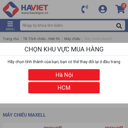
0
MENU
Trang chủ
/
TB Trình chiếu - Hiển thị
/
Máy chiếu
/
Máy chiếu Maxell
CHỌN KHU VỰC MUA HÀNG
Hãy chọn tỉnh thành của bạn, bạn có thể thay đổi lại ở đầu trang
Hà Nội
HCM
DANH MỤC
BỘ LỌC
MÁY CHIẾU MAXELL