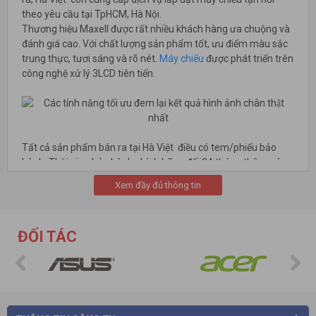
theo yêu cầu tại TpHCM, Hà Nội.
Thương hiệu Maxell được rất nhiều khách hàng ưa chuộng và
đánh giá cao. Với chất lượng sản phẩm tốt, ưu điểm màu sắc
trung thực, tươi sáng và rõ nét.
Máy chiếu
được phát triển trên
công nghệ xử lý 3LCD tiên tiến.
Tất cả sản phẩm bán ra tại Hà Việt điều có tem/phiếu bảo
hành. Thời gian bảo hành chính hãng đối 24 tháng thân máy,
12 tháng tương đương 1000h cho bóng đèn.
Xem đầy đủ thông tin
Đặc biệt, tại Hà Việt thường xuyên có các chương trình ưu đãi
tặng màn chiếu, kính xem phim 3D, khung treo máy chiếu, bút
ĐỐI TÁC
laser cũng như giảm tiền mặt trực tiếp.
Máy chiếu Maxell của nước nào?
Maxell Corporation of America
được thành lập tại Mỹ vào
năm 1969. Chúng ta thường bắt gặp và sử dụng các sản
phẩm Pin khô được công ty sản xuất vào những năm 1963.