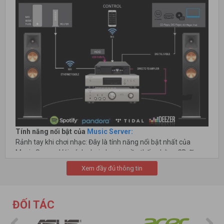
Tính năng nổi bật của
Music Server:
Rảnh tay khi chơi nhạc: Đây là tính năng nổi bật nhất của
Music Server. Với cách chơi nhạc truyền thống bằng CD,đĩa
than thì việc chơi nhạc là tương đối rườm rà và vất vả. Khi
Xem đầy đủ thông tin
muốn thay CD thì chỉ còn cách thay thủ công bằng tay, lấy CD
cũ ra, thay CD mới vào..bên cạnh đó, nếu CD có 10 bài thì chưa
hẳn bạn đã thích cả 10 bài đó dẫn đến việc phải thay CD liên
ĐỐI TÁC
tục rất vất vả. Nhưng với
Music Server
thì hàng ngàn CD nằm
gọn trong tay bạn, bạn có thể thay đổi album nhạc 1 cách dễ