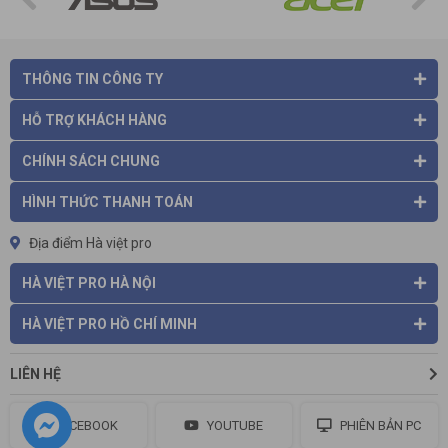
dàng.
Quản lý hàng ngàn Album: Có lẽ việc đau đầu nhất với những
người nghe nhạc bằng CD đó là xắp xếp đống CD yêu thích
của mình. Đó mới chỉ là xắp xếp cho ngăn nắp, chưa kể đến
THÔNG TIN CÔNG TY
vấn đề bảo quản CD. Bạn sẽ phải tốn thời gian ghi chép, đánh
dấu vị trí để CD theo thể loại, theo ca sỹ. Đây là công việc rất
HỖ TRỢ KHÁCH HÀNG
vất vả nếu bạn có tầm 100CD. Nếu bạn có 1000CD thì việc
phân loại là bất khả thi. Nhưng với Music Sever thì dù bạn có
CHÍNH SÁCH CHUNG
10,000 Album thì tất cả chỉ là chuyện nhỏ, bởi
Music Server
có
phần mềm chuyên dụng giúp bạn phân loại chính xác Album
HÌNH THỨC THANH TOÁN
theo từng chủ đề.
Địa điểm Hà việt pro
HÀ VIỆT PRO HÀ NỘI
HÀ VIỆT PRO HỒ CHÍ MINH
LIÊN HỆ
FACEBOOK
YOUTUBE
PHIÊN BẢN PC