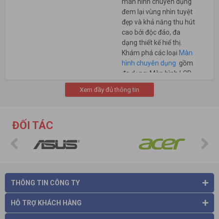
màn hình chuyên dụng
đem lại vùng nhìn tuyệt
đẹp và khả năng thu hút
cao bởi độc đáo, đa
dạng thiết kế hiể thị.
Khám phá các loại
Màn
hình chuyên dụng
gồm
đa dạng: Màn hình LCD
chuyên dụng, màn hình
Xem đầy đủ thông tin
OLED chuyên dụng, màn
hình LED chuyên dụng,
TV chuyên dụng, …
ĐỐI TÁC
Màn hình Led chuyên dụng
THÔNG TIN CÔNG TY
HỖ TRỢ KHÁCH HÀNG