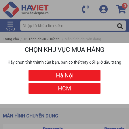
0
MENU
Trang chủ
/
TB Trình chiếu - Hiển thị
/
Màn hình chuyên dụng
CHỌN KHU VỰC MUA HÀNG
Hãy chọn tỉnh thành của bạn, bạn có thể thay đổi lại ở đầu trang
Hà Nội
HCM
DANH MỤC
BỘ LỌC
MÀN HÌNH CHUYÊN DỤNG