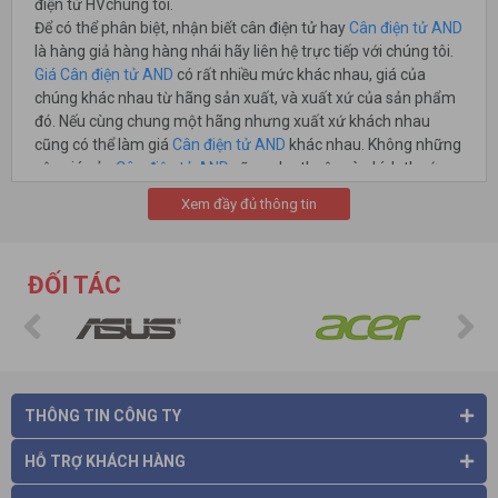
điện tử HVchúng tôi.
Để có thể phân biệt, nhận biết cân điện tử hay
Cân điện tử AND
là hàng giả hàng hàng nhái hãy liên hệ trực tiếp với chúng tôi.
Giá Cân điện tử AND
có rất nhiều mức khác nhau, giá của
chúng khác nhau từ hãng sản xuất, và xuất xứ của sản phẩm
đó. Nếu cùng chung một hãng nhưng xuất xứ khách nhau
cũng có thể làm giá
Cân điện tử AND
khác nhau. Không những
vậy giá của
Cân điện tử AND
cũng phụ thuộc vào kích thước
của nó. Quý khách đừng ngại ngần khi cần báo giá Cân điện tử
Xem đầy đủ thông tin
AND, chúng tôi sẽ cũng cấp đầy đủ thông tin quý khách cần.
ĐỐI TÁC
THÔNG TIN CÔNG TY
HỖ TRỢ KHÁCH HÀNG