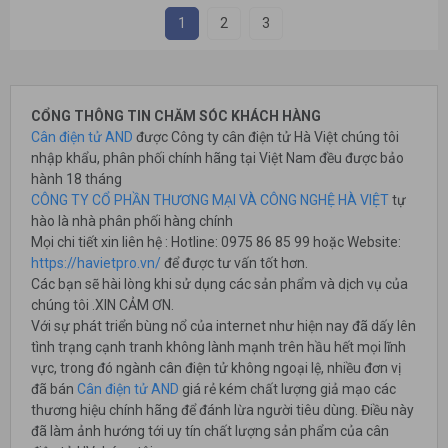
1
2
3
CỔNG THÔNG TIN CHĂM SÓC KHÁCH HÀNG
Cân điện tử AND
được Công ty cân điện tử Hà Việt chúng tôi
nhập khẩu, phân phối chính hãng tại Việt Nam đều được bảo
hành 18 tháng
CÔNG TY CỔ PHẦN THƯƠNG MẠI VÀ CÔNG NGHỆ HÀ VIỆT
tự
hào là nhà phân phối hàng chính
Mọi chi tiết xin liên hệ : Hotline: 0975 86 85 99 hoặc Website:
https://havietpro.vn/
để được tư vấn tốt hơn.
Các bạn sẽ hài lòng khi sử dụng các sản phẩm và dịch vụ của
chúng tôi .XIN CẢM ƠN.
Với sự phát triển bùng nổ của internet như hiện nay đã dấy lên
tình trạng cạnh tranh không lành mạnh trên hầu hết mọi lĩnh
vực, trong đó ngành cân điện tử không ngoại lệ, nhiều đơn vị
đã bán
Cân điện tử AND
giá rẻ kém chất lượng giả mạo các
thương hiệu chính hãng để đánh lừa người tiêu dùng. Điều này
đã làm ảnh hướng tới uy tín chất lượng sản phẩm của cân