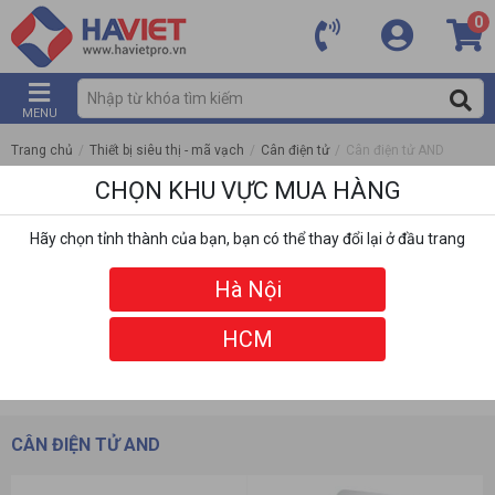
0
MENU
Trang chủ
/
Thiết bị siêu thị - mã vạch
/
Cân điện tử
/
Cân điện tử AND
CHỌN KHU VỰC MUA HÀNG
Hãy chọn tỉnh thành của bạn, bạn có thể thay đổi lại ở đầu trang
Hà Nội
HCM
DANH MỤC
BỘ LỌC
CÂN ĐIỆN TỬ AND