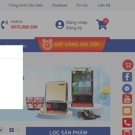
Công trình tiêu biểu
Dowload
Tin tức
Liên hệ
0
Hotline
Đăng nhập
0975.868.599
Đăng ký
GIỜ VÀNG GIÁ SỐC
u mãi chu đáo
LỌC SẢN PHẨM