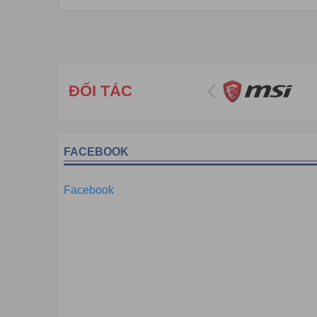
Nhỏ, gọn nhẹ, có thể mang theo bất kỳ nơi đâu
Đơn giản, dễ sử dụng mang lại hiệu quả cao trong việ
ĐỐI TÁC
FACEBOOK
Facebook