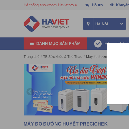
Hệ thống showroom Havietpro
Hỗ trợ
Khuyến
DANH MỤC SẢN PHẨM
Hàng chính 
Trang chủ
/
TB Sức khỏe & Thể Thao
/
Máy đo đường huyết
/
Máy
MÁY ĐO ĐƯỜNG HUYẾT PRECICHEK