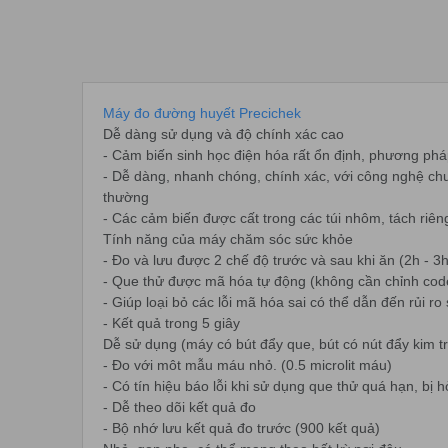
Máy đo đường huyết Precichek
Dễ dàng sử dụng và độ chính xác cao
- Cảm biến sinh học điện hóa rất ổn định, phương p
- Dễ dàng, nhanh chóng, chính xác, với công nghệ c
thường
- Các cảm biến được cất trong các túi nhôm, tách riên
Tính năng của máy chăm sóc sức khỏe
- Đo và lưu được 2 chế độ trước và sau khi ăn (2h - 3h
- Que thử được mã hóa tự động (không cần chỉnh cod
- Giúp loại bỏ các lỗi mã hóa sai có thể dẫn đến rủi ro 
- Kết quả trong 5 giây
Dễ sử dụng (máy có bút đẩy que, bút có nút đẩy kim t
- Đo với môt mẫu máu nhỏ. (0.5 microlit máu)
- Có tín hiệu báo lỗi khi sử dụng que thử quá hạn, bị
- Dễ theo dõi kết quả đo
- Bộ nhớ lưu kết quả đo trước (900 kết quả)