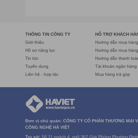
Mọi chi tiết xin liên hệ:
THÔNG TIN CÔNG TY
HỖ TRỢ KHÁCH HÀ
CÔNG TY CỔ PHẦN THƯƠNG MẠI VÀ CÔNG NGHỆ 
Giới thiệu
Hướng dẫn mua hàng 
Trụ sở: Số 11, ngách 4, ngõ 362 ,Giải Phóng, P. Thịnh
Cơ sở HN: số 26 , ngõ 181 Trường Chinh, P. Khương 
Hồ sơ năng lực
Hướng dẫn mua hàn
Điện thoại: 024.36 878 666 Fax:024.322 168 55 Hotli
Tin tức
Hướng dẫn thanh toá
Cơ sở HCM: số 61/7 Bình Giã, phường 13, quận Tân 
Tuyển dụng
Tài khoản ngân hàng
Điện thoại: 028 38 130 866 Fax: 024.322 168 55 Hotli
Liên hệ - hợp tác
Mua hàng trả góp
Email:
info@havietpro.vn
- Website:
www.havietpro.vn
Đơn vị chủ quản: CÔNG TY CỔ PHẦN THƯƠNG MẠI 
CÔNG NGHỆ HÀ VIỆT
Trụ sở:
Số 11,ngách 4, ngõ 362 Giải Phóng,Phường Định