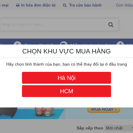
 mại
In hóa đơn điện tử
Tra cứu bảo hành
Giới thiệu
hãng
Giá ưu đãi nhất
Miễn phí vận chuyển
Hậ
CHỌN KHU VỰC MUA HÀNG
 đo đường huyết Precichek
Hãy chọn tỉnh thành của bạn, bạn có thể thay đổi lại ở đầu trang
Hà Nội
HCM
Sắp xếp theo