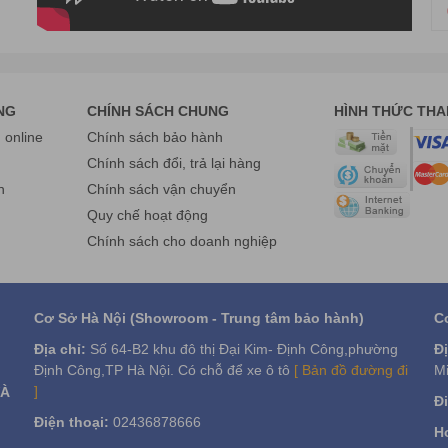
NG
CHÍNH SÁCH CHUNG
HÌNH THỨC TH
HÀ VIỆT
online
Chính sách bảo hành
 Liệt, Q. Hoàng Mai , TP Hà Nội.
Mai, Q. Thanh Xuân, Hà Nội.
g
Chính sách đổi, trả lại hàng
ne: 0975 86 85 99
n
Chính sách vận chuyển
Bình, Thành phố Hồ Chí Minh.
Quy chế hoạt động
ne: 0975 86 85 99
Chính sách cho doanh nghiệp
Fanpage:
www.facebook.com/havietpro
Cơ Sở Hà Nội (Showroom - Trung tâm bảo hành)
C
Địa chỉ:
Số 64-B2 khu đô thị Đại Kim- Định Công,phường
Đị
Định Công,TP Hà Nội. Có chỗ để xe ô tô
[ Bản đồ đường đi
Mi
]
VÀ
Đi
Điện thoại:
02436878666
Ho