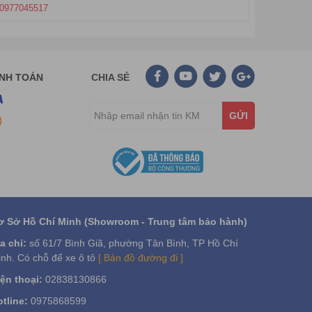
0977045517
ANH TOÁN
CHIA SẺ
GỬI
ơ Sở Hồ Chí Minh (Showroom - Trung tâm bảo hành)
a chỉ:
số 61/7 Bình Giã, phường Tân Bình, TP Hồ Chí
nh. Có chỗ để xe ô tô
[ Bản đồ đường đi ]
ện thoại:
02838130866
tline:
0975868599