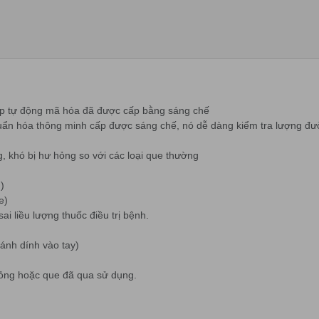
háp tự động mã hóa đã được cấp bằng sáng chế
huẩn hóa thông minh cấp được sáng chế, nó dễ dàng kiểm tra lượng 
g, khó bị hư hỏng so với các loại que thường
)
e)
sai liều lượng thuốc điều trị bệnh.
ránh dính vào tay)
 hỏng hoặc que đã qua sử dụng.