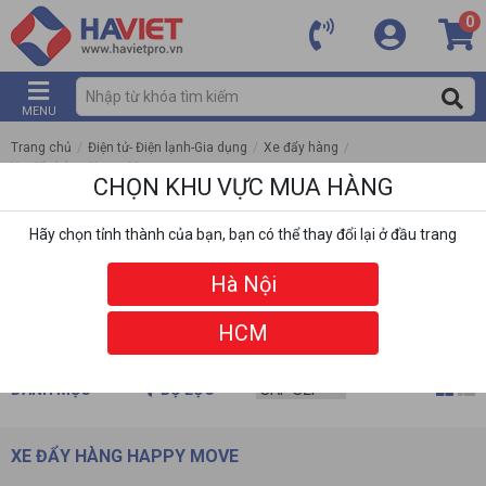
0
MENU
Trang chủ
/
Điện tử- Điện lạnh-Gia dụng
/
Xe đẩy hàng
/
Xe đẩy hàng Happy Move
CHỌN KHU VỰC MUA HÀNG
Hãy chọn tỉnh thành của bạn, bạn có thể thay đổi lại ở đầu trang
Hà Nội
HCM
DANH MỤC
BỘ LỌC
XE ĐẨY HÀNG HAPPY MOVE