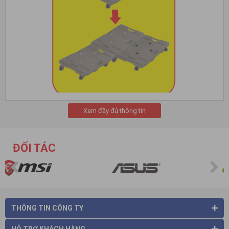
Đặc biệt sản phẩm có trọng lượng nhẹ, có tay nắm cùng với
Xem đầy đủ thông tin
bánh xe được làm bằng nhựa PU trong, bạc đạn bi để người
dùng di chuyển một cách chính xác và chắc chắn, bền bỉ, giúp
cho việc mang đi dễ dàng và nhẹ nhàng hơn.
ĐỐI TÁC
Xe đẩy sàn dolly Happy Move
còn có đặc điểm nổi bật đó là
người dùng có thể thoải mái mở rộng sàn xe bằng cách nối
các tấm sàn lại với nhau, dễ dàng thao tác để bạn có thể
chuyên chở được nhiều hàng hóa hơn.
Dễ dàng nối sản phẩm lại rộng hơn
THÔNG TIN CÔNG TY