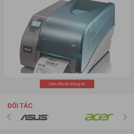
Xem đầy đủ thông tin
Năm 2003
máy in tem nhãn POSTEK
có chứng nhận ISO , tiêu
ĐỐI TÁC
chuẩn quản lý chất lượng quốc tế , năm 2004 hãng nhận bằng
khen sản phẩm chất lượng tốt nhất của năm.