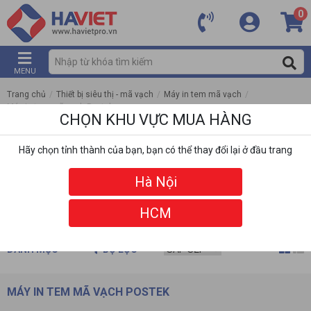
0
MENU
Trang chủ
/
Thiết bị siêu thị - mã vạch
/
Máy in tem mã vạch
/
Máy in tem mã vạch Postek
CHỌN KHU VỰC MUA HÀNG
Hãy chọn tỉnh thành của bạn, bạn có thể thay đổi lại ở đầu trang
Hà Nội
HCM
DANH MỤC
BỘ LỌC
MÁY IN TEM MÃ VẠCH POSTEK