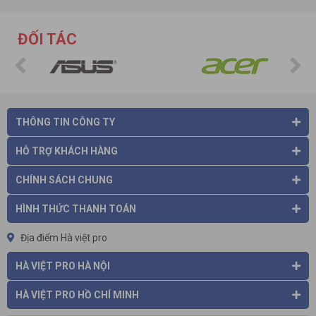
CÔNG TY CỔ PHẦN THƯƠNG MẠI VÀ CÔNG NGHỆ HÀ VIỆT
Trụ sở: Số 11, ngách 4, ngõ 362 ,Giải Phóng, P. Thịnh Liệt, Q.
ĐỐI TÁC
Hoàng Mai , TP Hà Nội.
Cơ sở HN: số 26 , ngõ 181 Trường Chinh, P. Khương Mai, Q. Thanh
Xuân, Hà Nội.
Điện thoại: 024.36 878 666 Fax:024.322 168 55 Hotline: 0975
86 85 99
Cơ sở HCM: số 61/7 Bình Giã, phường 13, quận Tân Bình, Thành
THÔNG TIN CÔNG TY
phố Hồ Chí Minh.
Điện thoại: 028 38 130 866 Fax: 024.322 168 55 Hotline: 0975
HỖ TRỢ KHÁCH HÀNG
86 85 99
Email:
info@havietpro.vn
- Website:
www.havietpro.vn
CHÍNH SÁCH CHUNG
Fanpage:
www.facebook.com/havietpro
HÌNH THỨC THANH TOÁN
Địa điểm Hà việt pro
HÀ VIỆT PRO HÀ NỘI
HÀ VIỆT PRO HỒ CHÍ MINH