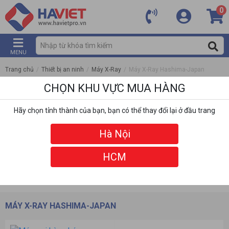
0
MENU
Trang chủ
/
Thiết bị an ninh
/
Máy X-Ray
/
Máy X-Ray Hashima-Japan
CHỌN KHU VỰC MUA HÀNG
Hãy chọn tỉnh thành của bạn, bạn có thể thay đổi lại ở đầu trang
Hà Nội
HCM
DANH MỤC
BỘ LỌC
MÁY X-RAY HASHIMA-JAPAN