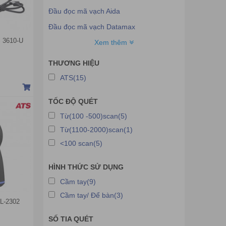
Đầu đọc mã vạch Aida
Đầu đọc mã vạch Datamax
 3610-U
Đầu đọc mã vạch Ecoprint
Xem thêm
Đầu đọc mã vạch Godex
THƯƠNG HIỆU
Đầu đọc mã vạch Metrologic
ATS(15)
Đầu đọc mã vạch Zebex
TỐC ĐỘ QUÉT
Đầu đọc mã vạch Birch
Từ(100 -500)scan(5)
Đầu đọc mã vạch Unitech
Từ(1100-2000)scan(1)
Đầu đọc mã vạch Scanner
<100 scan(5)
Đầu đọc mã vạch Delfi
HÌNH THỨC SỬ DỤNG
Đầu đọc mã vạch Tawa
Cầm tay(9)
Đầu đọc mã vạch Saki
Cầm tay/ Để bàn(3)
Đầu đọc mã vạch Topcash
L-2302
Đầu đọc mã vạch Hugo
SỐ TIA QUÉT