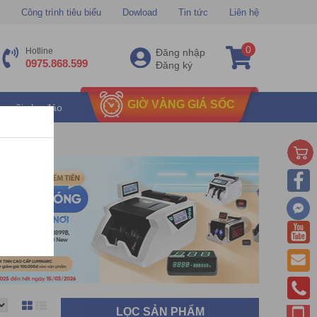
Công trình tiêu biểu
Dowload
Tin tức
Liên hệ
0
Hotline
Đăng nhập
0975.868.599
Đăng ký
GIỜ VÀNG GIÁ SỐC
u mãi chu đáo
LỌC SẢN PHẨM