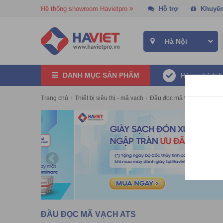
Hệ thống showroom Havietpro
Hỗ trợ
Khuyến
DANH MỤC SẢN PHẨM
Hàng chính 
Trang chủ
/
Thiết bị siêu thị - mã vạch
/
Đầu đọc mã vạch
/
Đầu đọ
ĐẦU ĐỌC MÃ VẠCH ATS