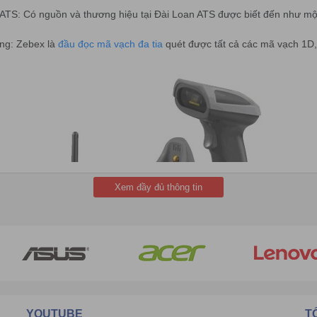
ATS: Có nguồn và thương hiệu tại Đài Loan ATS được biết đến như một
ng: Zebex là
đầu đọc mã vạch đa tia
quét được tất cả các mã vạch 1D
Xem đầy đủ thông tin
Đầu đọc mã vạch không dây ATS - RF 250 HD
 càng được nâng cấp với sự thông minh hiện đại.
,5m nghĩa là chịu được độ rơi 1,5m vẫn đảm bảo được độ an toàn của 
YOUTUBE
T
 nghiệm nghiêm ngặt để đảm bảo cung cấp cho khách hàng những sản 