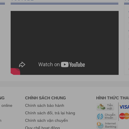
ợng hùng hậu và giàu kinh nghiệm (7-11năm) giúp chúng tôi sẵn sàng 
ra dù trong thời gian bảo hành hay hết thời gian bảo hành đều được hỗ 
xa.
ạch ATS chúng tôi luôn có sẵn để sẵng sàng phục vụ khách hàng đảm 
g. Đối với khách hàng cũ, khách hàng thân thiết, khách hàng mua số l
NG
CHÍNH SÁCH CHUNG
HÌNH THỨC TH
online
Chính sách bảo hành
g
Chính sách đổi, trả lại hàng
n
Chính sách vận chuyển
Quy chế hoạt động