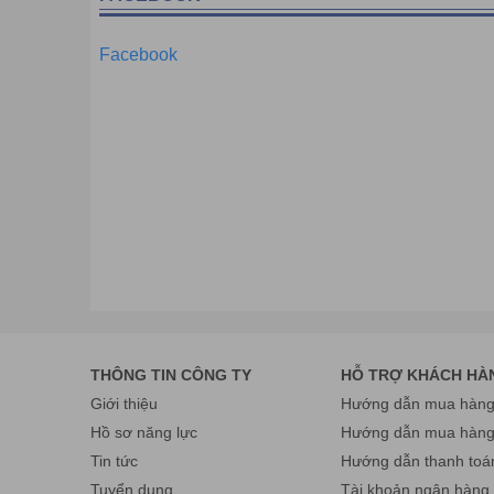
* Hỗ trợ kỹ thuật 24/7 trên toàn quốc.
Độ ngũ kỹ thuật được đào tạo chuyên nghiệp với số lư
Facebook
cả các sản phẩm
đầu đọc mã vạch ATS
chúng tôi bán 
thuật đều được hỗ trợ tận nơi sử dụng hoặc hỗ trợ từ 
* Phụ kiện tiêu hao, thay thế và chọn thêm.
Tất cả các link, phụ kiện thay thế cho đầu đọc mã v
hành tốt nhất trong cũng như sau khi hết bảo hành.
• Khuyến mại, giảm giá.
Nhiều chương trình khuyến mại giảm giá cho khách hàn
vấn bán hàng
)
THÔNG TIN CÔNG TY
HỖ TRỢ KHÁCH HÀ
Giới thiệu
Hướng dẫn mua hàng 
Hồ sơ năng lực
Hướng dẫn mua hàn
Tin tức
Hướng dẫn thanh toá
Tuyển dụng
Tài khoản ngân hàng