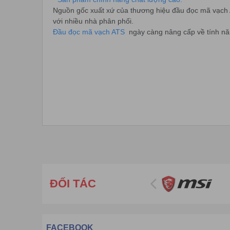
Nguồn gốc xuất xứ của thương hiệu đầu đọc mã vạch 
với nhiều nhà phân phối.
Đầu đọc mã vạch ATS
ngày càng nâng cấp về tính nă
ĐỐI TÁC
Thiết kế ngày càng nhỏ gọn về kiểu dáng và tính năng
Độ bền của các dòng
đầu đọc mã vạch ATS
lên tới 1
FACEBOOK
Tất cả các sản phẩm trước khi bán ra đều được kiểm