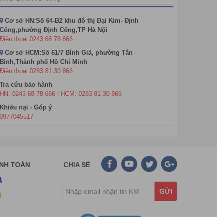
hỗ trợ khách hàng 24/7 trên phạm vi toàn quốc. Tất
Cơ sở HN:Số 64-B2 khu đô thị Đại Kim- Định
trợ kỹ thuật tốt như nhau không phân biệt. Các lỗi kỹ
Công,phường Định Công,TP Hà Nội
Điện thoại:0243 68 78 666
Cơ sở HCM:Số 61/7 Bình Giã, phường Tân
bảo rằng đầu đọc mã vạch ATS của khách hàng luôn vận
Bình,Thành phố Hồ Chí Minh
Điện thoại:0283 81 30 866
Tra cứu bảo hành
ượng lớn sẽ có giảm giá đặc biệt (
liên hệ bộ phận tư
HN: 0243 68 78 666 | HCM: 0283 81 30 866
Khiếu nại - Góp ý
0977045517
ANH TOÁN
CHIA SẺ
GỬI