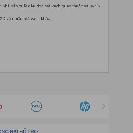
 nhà sản xuất đầu đọc mã vạch quen thuộc và uy tín
,2D và nhiều mã vạch khác.
máy đọc.
ỔNG ĐÀI HỖ TRỢ
phẩm chất lượng cao nhất.