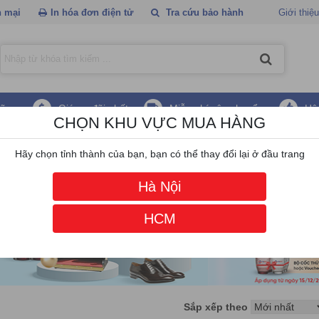
 mại
In hóa đơn điện tử
Tra cứu bảo hành
Giới thiệu
hãng
Giá ưu đãi nhất
Miễn phí vận chuyển
Hậ
CHỌN KHU VỰC MUA HÀNG
c mã vạch ATS
Hãy chọn tỉnh thành của bạn, bạn có thể thay đổi lại ở đầu trang
Hà Nội
HCM
Sắp xếp theo