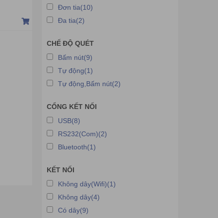
Đầu đọc mã vạch Zonerich
Đơn tia(10)
Đầu đọc mã vạch DIAMOND
Đa tia(2)
Đầu đọc mã vạch NETUM
CHẾ ĐỘ QUÉT
Đầu đọc mã vạch Xpos
Bấm nút(9)
Đầu đọc mã vạch MINDEO
Tự động(1)
Đầu đọc mã vạch Riotec
Tự động,Bấm nút(2)
Đầu đọc mã vạch Winson
CỔNG KẾT NỐI
Đầu đọc mạch Richta
USB(8)
Đầu đọc mã vạch Roco
RS232(Com)(2)
Đầu đọc mã vạch Syble
Bluetooth(1)
Đầu đọc mã vạch Symcode
Đầu đọc mã vạch Superlead
KẾT NỐI
Không dây(Wifi)(1)
Không dây(4)
Có dây(9)