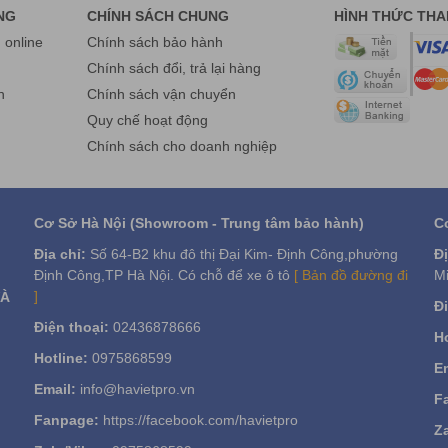
NG
CHÍNH SÁCH CHUNG
HÌNH THỨC TH
online
Chính sách bảo hành
g
Chính sách đổi, trả lại hàng
n
Chính sách vận chuyển
Quy chế hoạt động
Chính sách cho doanh nghiệp
Cơ Sở Hà Nội (Showroom - Trung tâm bảo hành)
C
Địa chỉ:
Số 64-B2 khu đô thị Đại Kim- Định Công,phường
Đị
Định Công,TP Hà Nội. Có chỗ để xe ô tô
[ Bản đồ đường đi
Mi
]
VÀ
Đi
Điện thoại:
02436878666
Ho
Hotline:
0975868599
Em
Email:
info@havietpro.vn
F
Fanpage:
https://facebook.com/havietpro
Za