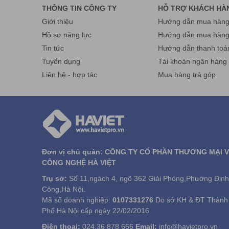
THÔNG TIN CÔNG TY
HỖ TRỢ KHÁCH HÀ
Giới thiệu
Hướng dẫn mua hàng 
Hồ sơ năng lực
Hướng dẫn mua hàn
Tin tức
Hướng dẫn thanh toá
Tuyển dụng
Tài khoản ngân hàng
Liên hệ - hợp tác
Mua hàng trả góp
Đơn vị chủ quản: CÔNG TY CỔ PHẦN THƯƠNG MẠI 
CÔNG NGHỆ HÀ VIỆT
Trụ sở:
Số 11,ngách 4, ngõ 362 Giải Phóng,Phường Định
Công,Hà Nội.
Mã số doanh nghiệp:
0107331276
Do sở KH & ĐT Thành
Phố Hà Nội cấp ngày 22/02/2016
Điện thoại:
024.36 878 666
Email:
info@havietpro.vn