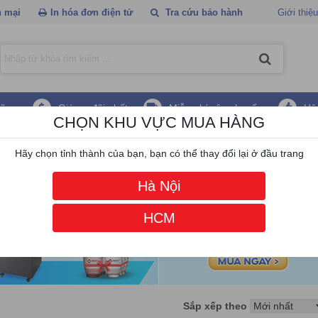
 mại
In hóa đơn điện tử
Tra cứu bảo hành
Giới thiệu
hãng
Giá ưu đãi nhất
Miễn phí vận chuyển
Hậ
CHỌN KHU VỰC MUA HÀNG
Firewall Checkpoint
Hãy chọn tỉnh thành của bạn, bạn có thể thay đổi lại ở đầu trang
Hà Nội
HCM
Sắp xếp theo