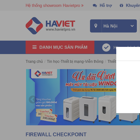
Hệ thống showroom Havietpro
Hỗ trợ
Khuyến
DANH MỤC SẢN PHẨM
Hàng chính 
Trang chủ
/
Tin học-Thiết bị mạng-Viễn thông
/
Thiết Bị Firewall
/
FIREWALL CHECKPOINT