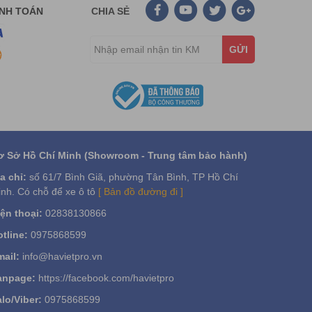
ANH TOÁN
CHIA SẺ
GỬI
ơ Sở Hồ Chí Minh (Showroom - Trung tâm bảo hành)
a chỉ:
số 61/7 Bình Giã, phường Tân Bình, TP Hồ Chí
nh. Có chỗ để xe ô tô
[ Bản đồ đường đi ]
ện thoại:
02838130866
tline:
0975868599
ail:
info@havietpro.vn
anpage:
https://facebook.com/havietpro
lo/Viber:
0975868599