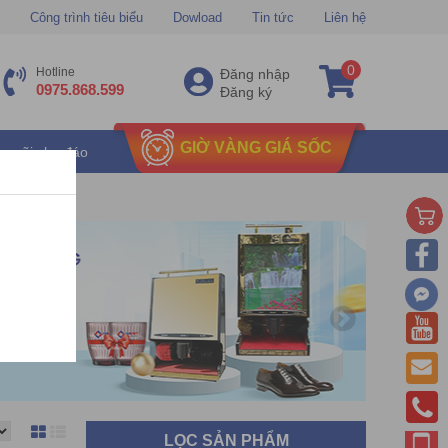
Công trình tiêu biểu
Dowload
Tin tức
Liên hệ
0
Hotline
Đăng nhập
0975.868.599
Đăng ký
GIỜ VÀNG GIÁ SỐC
u mãi chu đáo
LỌC SẢN PHẨM