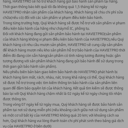
hãng, HAVIETPRO sẽ hỗ trợ khách hàng gửi bảo hành sản phẩm tại hãng.
Thời gian thông báo kết quả tối đa không quá 1,5 tháng kể từ ngày
HAVIETPRO nhận sản phẩm của khách hàng. Khách hàng sẽ chịu chi phí sửa
chữa(nếu có) đối với các sản phẩm vi phạm điều kiện bảo hành.
Trong từng trường hợp, Quý khách hàng sẽ được hỗ trợ với sản phẩm vi phạm
điều kiện bảo hành của hãng như cháy/nổ IC, phồng tụ.
Đối với khách hàng đang gửi sản phẩm bảo hành tại HAVIETPRO(sản phẩm
của khách hàng không vi phạm điều kiện bảo hành của HAVIETPRO),nếu Quý
khách hàng có nhu cầu mượn sản phẩm, HAVIETPRO sẽ cung cấp sản phẩm
để khách hàng mượn nếu kho sản phẩm hỗ trợ bảo hành của HAVIETPRO thời
điểm đó đang còn sẵn hàng(sản phẩm có tính năng tương đương hoặc gần
tương đương với sản phẩm khách hàng đang gửi bảo hành để sử dụng trong
thời gian gửi bảo hành sản phẩm).
Nếu phiếu biên bản bàn giao kiêm bảo hành do HAVIETPRO phát hành bị
khách hàng làm mất, rách, nhàu, nát, trong khả năng có thể, Quý khách hàng
sẽ được hỗ trợ trong việc tìm kiếm thông tin bảo hành của sản phẩm liên
quan để đảm bảo quyền lợi của khách hàng. Kết quả tìm kiếm sẽ được thông
báo lại với Quý khách hàng chậm nhất là 02 ngày kể từ ngày chúng tôi nhận
được thông tin.
Trong vòng 07 ngày kể từ ngày mua, Quý khách hàng sẽ được bảo hành sản
phẩm tại nơi sử dụng miễn phí (nếu khoảng cách giữa nơi sử dụng sản phẩm
và một cơ sở bất kỳ của HAVIETPRO không quá 20 km; với khoảng cách xa
hơn, Quý khách hàng vui lòng thanh toán chi phí phát sinh theo bảng giá dịch
vụ của HAVIETPRO ở bên dưới)