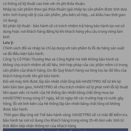
có thông số kỹ thuật cao hơn với chi phí thỏa thuận.
Nhập lại sản phẩm theo giá thỏa thuận (giá nhập lại sản phẩm được tính dựa
trên: tình trạng vật lý của sản phẩm, phụ kiện,vỏ hộp,…và khấu hao thời gian
sử dụng).
Bộ phận kỹ thuật - bảo hành sẽ có trách nhiệm trả hàng bảo hành tại nơi sử
dụng hoặc nơi khách hàng đăng ký khi khách hàng yêu cầu trong vòng bán
kính
Lưu ý:
Chính sách đổi và nhập lại chỉ áp dụng với sản phẩm bị lỗi do hãng sản xuất
và đủ điều kiện bảo hành.
Công Ty Cổ Phần Thương Mại và Công Nghệ Hà Việt không bảo hành và
không chịu trách nhiệm về dữ liệu, tính hợp pháp của các phần mềm có trong
sản phẩm của khách hàng. Do đó Quý khách hàng vui lòng lưu lại dữ liệu của
khách hàng trước khi gửi bảo hành.
Đối với máy tính được lắp tản nhiệt chất lỏng bởi HAVIETPRO: Kể từ khi ký
biên bản bàn giao, HAVIETPRO sẽ chịu trách nhiệm xử lý phát sinh lỗi kỹ thuật
liên quan việc rò nước của hệ thống tản nhiệt bằng chất lỏng mua tại
HAVIETPRO trong vòng 07 ngày, kể từ ngày 08 các trường hợp rò nước gây
hỏng, lỗi với linh kiện của hệ thống lắp tản nhiệt bằng chất lỏng sẽ không
được bảo hành.
Thời gian đáp ứng với Thẻ bảo hành vàng: HAVIETPRO sẽ có mặt để kiểm tra,
bảo hành tại nơi sử dụng cho Khách hàng trong vòng 2h-4h làm việc tính từ
thời điểm tiếp nhận thông tin của Khách hàng