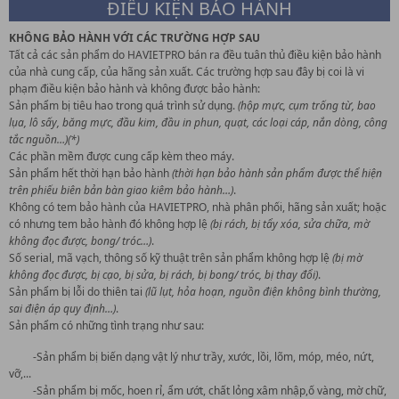
ĐIỀU KIỆN BẢO HÀNH
KHÔNG BẢO HÀNH VỚI CÁC TRƯỜNG HỢP SAU
Tất cả các sản phẩm do HAVIETPRO bán ra đều tuân thủ điều kiện bảo hành
của nhà cung cấp, của hãng sản xuất. Các trường hợp sau đây bị coi là vi
phạm điều kiện bảo hành và không được bảo hành:
Sản phẩm bị tiêu hao trong quá trình sử dụng.
(hộp mực, cụm trống từ, bao
lụa, lô sấy, băng mực, đầu kim, đầu in phun, quạt, các loại cáp, nắn dòng, công
tắc nguồn…)(*)
Các phần mềm được cung cấp kèm theo máy.
Sản phẩm hết thời hạn bảo hành
(thời hạn bảo hành sản phẩm được thể hiện
trên phiếu biên bản bàn giao kiêm bảo hành…)
.
Không có tem bảo hành của HAVIETPRO, nhà phân phối, hãng sản xuất; hoặc
có nhưng tem bảo hành đó không hợp lệ
(bị rách, bị tẩy xóa, sửa chữa, mờ
không đọc được, bong/ tróc…)
.
Số serial, mã vạch, thông số kỹ thuật trên sản phẩm không hợp lệ
(bị mờ
không đọc được, bị cạo, bị sửa, bị rách, bị bong/ tróc, bị thay đổi)
.
Sản phẩm bị lỗi do thiên tai
(lũ lụt, hỏa hoạn, nguồn điện không bình thường,
sai điện áp quy định…)
.
Sản phẩm có những tình trạng như sau:
-Sản phẩm bị biến dạng vật lý như trầy, xước, lồi, lõm, móp, méo, nứt,
vỡ,...
-Sản phẩm bị mốc, hoen rỉ, ẩm ướt, chất lỏng xâm nhập,ố vàng, mờ chữ,