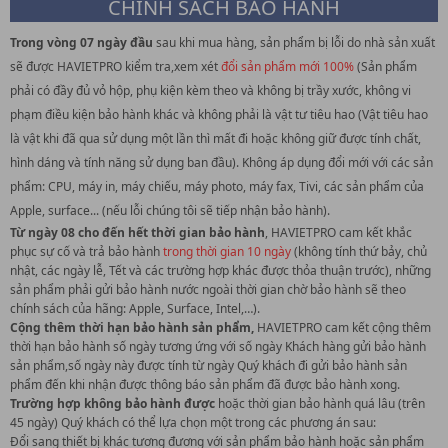
CHÍNH SÁCH BẢO HÀNH
Trong vòng 07 ngày đầu
sau khi mua hàng, sản phẩm bị lỗi do nhà sản xuất
sẽ được HAVIETPRO kiểm tra,xem xét
đổi sản phẩm mới 100%
(Sản phẩm
phải có đầy đủ vỏ hộp, phụ kiện kèm theo và không bị trầy xước, không vi
phạm điều kiện bảo hành khác và không phải là vật tư tiêu hao (Vật tiêu hao
là vật khi đã qua sử dụng một lần thì mất đi hoặc không giữ được tính chất,
hình dáng và tính năng sử dụng ban đầu). Không áp dụng đổi mới với các sản
phẩm: CPU, máy in, máy chiếu, máy photo, máy fax, Tivi, các sản phẩm của
Apple, surface... (nếu lỗi chúng tôi sẽ tiếp nhận bảo hành).
Từ ngày 08 cho đến hết thời gian bảo hành
, HAVIETPRO cam kết khắc
phục sự cố và trả bảo hành
trong thời gian 10 ngày
(không tính thứ bảy, chủ
nhật, các ngày lễ, Tết và các trường hợp khác được thỏa thuận trước), những
sản phẩm phải gửi bảo hành nước ngoài thời gian chờ bảo hành sẽ theo
chính sách của hãng: Apple, Surface, Intel,…).
Cộng thêm thời hạn bảo hành sản phẩm,
HAVIETPRO cam kết cộng thêm
thời hạn bảo hành số ngày tương ứng với số ngày Khách hàng gửi bảo hành
sản phẩm,số ngày này được tính từ ngày Quý khách đi gửi bảo hành sản
phẩm đến khi nhận được thông báo sản phẩm đã được bảo hành xong.
Trường hợp không bảo hành được
hoặc thời gian bảo hành quá lâu (trên
45 ngày) Quý khách có thể lựa chọn một trong các phương án sau:
Đổi sang thiết bị khác tương đương với sản phẩm bảo hành hoặc sản phẩm