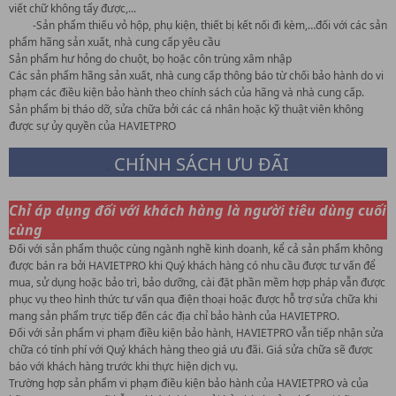
viết chữ không tẩy được,...
-Sản phẩm thiếu vỏ hộp, phụ kiện, thiết bị kết nối đi kèm,…đối với các sản
phẩm hãng sản xuất, nhà cung cấp yêu cầu
Sản phẩm hư hỏng do chuột, bọ hoặc côn trùng xâm nhập
Các sản phẩm hãng sản xuất, nhà cung cấp thông báo từ chối bảo hành do vi
phạm các điều kiện bảo hành theo chính sách của hãng và nhà cung cấp.
Sản phẩm bị tháo dỡ, sửa chữa bởi các cá nhân hoặc kỹ thuật viên không
được sự ủy quyền của HAVIETPRO
CHÍNH SÁCH ƯU ĐÃI
.
Chỉ áp dụng đối với khách hàng là người tiêu dùng cuối
cùng
Đối với sản phẩm thuộc cùng ngành nghề kinh doanh, kể cả sản phẩm không
được bán ra bởi HAVIETPRO khi Quý khách hàng có nhu cầu được tư vấn để
mua, sử dụng hoặc bảo trì, bảo dưỡng, cài đặt phần mềm hợp pháp vẫn được
phục vụ theo hình thức tư vấn qua điện thoại hoặc được hỗ trợ sửa chữa khi
mang sản phẩm trực tiếp đến các địa chỉ bảo hành của HAVIETPRO.
Đối với sản phẩm vi phạm điều kiện bảo hành, HAVIETPRO vẫn tiếp nhận sửa
chữa có tính phí với Quý khách hàng theo giá ưu đãi. Giá sửa chữa sẽ được
báo với khách hàng trước khi thực hiện dịch vụ.
Trường hợp sản phẩm vi phạm điều kiện bảo hành của HAVIETPRO và của