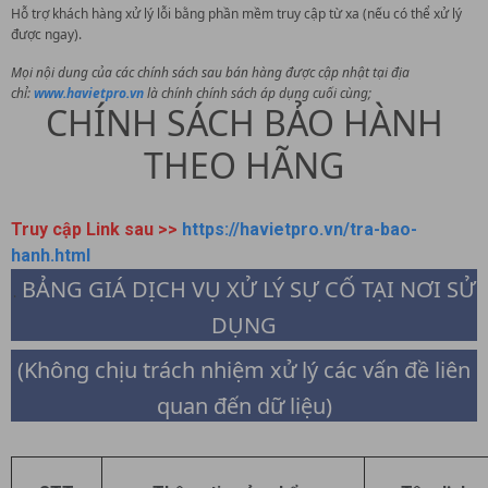
Hỗ trợ khách hàng xử lý lỗi bằng phần mềm truy cập từ xa (nếu có thể xử lý
được ngay).
Mọi nội dung của các chính sách sau bán hàng được cập nhật tại địa
chỉ:
www.havietpro.vn
là chính chính sách áp dụng cuối cùng;
CHÍNH SÁCH BẢO HÀNH
THEO HÃNG
Truy cập Link sau >>
https://havietpro.vn/tra-bao-
hanh.html
BẢNG GIÁ DỊCH VỤ XỬ LÝ SỰ CỐ TẠI NƠI SỬ
.
DỤNG
(Không chịu trách nhiệm xử lý các vấn đề liên
quan đến dữ liệu)