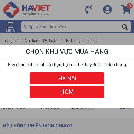
0
MENU
Trang chủ
/
Âm thanh - Kỹ thuật số
/
Hệ thống phiên dịch
/
Hệ thống phiên dịch Chiayo
CHỌN KHU VỰC MUA HÀNG
Hãy chọn tỉnh thành của bạn, bạn có thể thay đổi lại ở đầu trang
Hà Nội
HCM
DANH MỤC
BỘ LỌC
HỆ THỐNG PHIÊN DỊCH CHIAYO