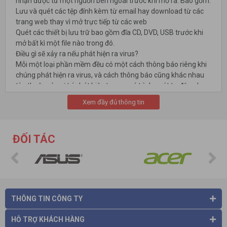
nhận được từ một nguồn bên ngoài trước khi mở ra. Bao gồm:
Lưu và quét các tệp đính kèm từ email hay download từ các
trang web thay vì mở trực tiếp từ các web
Quét các thiết bị lưu trữ bao gồm đĩa CD, DVD, USB trước khi
mở bất kì một file nào trong đó.
Điều gì sẽ xảy ra nếu phát hiện ra virus?
Mỗi một loại phần mềm đều có một cách thông báo riêng khi
chúng phát hiện ra virus, và cách thông báo cũng khác nhau
tùy thuộc vào vị trí phát hiện trong quá trình quét tự động hay
thủ công. Một vài phần mềm sẽ tự tạo một hộp thoại để thông
Xem đầy đủ thông tin
báo cho bạn rằng nó đã phát hiện virus và hỏi bạn có muốn
“làm sạch” file không (loại bỏ virus). Trong một vài trường hợp,
phần mềm sẽ diệt virus trước mà không cần hỏi bạn . Khi bạn
ĐỐI TÁC
lựa chọn phần mềm, cần phải hiểu rõ các tính năng của nó để
bạn biết rằng bạn sẽ được phục vụ như thế nào.
THÔNG TIN CÔNG TY
HỖ TRỢ KHÁCH HÀNG