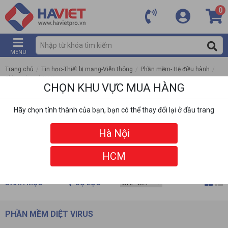
0
MENU
Trang chủ
/
Tin học-Thiết bị mạng-Viễn thông
/
Phần mềm- Hệ điều hành
/
Phần mềm diệt Virus
CHỌN KHU VỰC MUA HÀNG
Hãy chọn tỉnh thành của bạn, bạn có thể thay đổi lại ở đầu trang
Hà Nội
HCM
DANH MỤC
BỘ LỌC
PHẦN MỀM DIỆT VIRUS