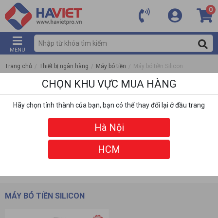
0
MENU
Trang chủ
/
Thiết bị ngân hàng
/
Máy bó tiền
/
Máy bó tiền Silicon
CHỌN KHU VỰC MUA HÀNG
Hãy chọn tỉnh thành của bạn, bạn có thể thay đổi lại ở đầu trang
Hà Nội
HCM
DANH MỤC
BỘ LỌC
MÁY BÓ TIỀN SILICON