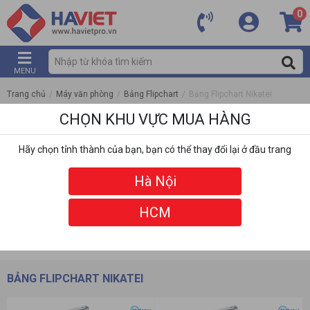
0
MENU
Trang chủ
/
Máy văn phòng
/
Bảng Flipchart
/
Bảng Flipchart Nikatei
CHỌN KHU VỰC MUA HÀNG
Hãy chọn tỉnh thành của bạn, bạn có thể thay đổi lại ở đầu trang
Hà Nội
HCM
DANH MỤC
BỘ LỌC
BẢNG FLIPCHART NIKATEI