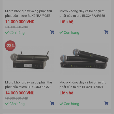
Micro không dây và bộ phận thu
Micro không dây và bộ phận thu
phát của micro BLX24RA/PG58-
phát của micro BLX24RA/PG58-
Q25 hiệu Shure
K3E hiệu Shure
14.000.000 VNĐ
Liên hệ
18.000.000 VNĐ
Còn hàng
Còn hàng
-23%
Micro không dây và bộ phận thu
Micro không dây và bộ phận thu
phát của micro BLX24RA/PG58-
phát của micro BLX288A/B58-
J10 hiệu Shure
H8E hiệu Shure
14.000.000 VNĐ
Liên hệ
18.000.000 VNĐ
Còn hàng
Còn hàng