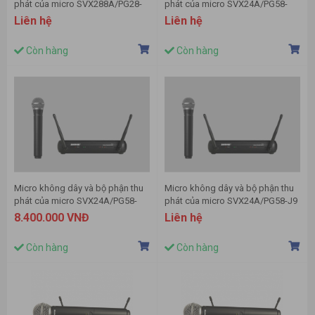
phát của micro SVX288A/PG28-
phát của micro SVX24A/PG58-
G15 hiệu Shure
G15 hiệu Shure
Liên hệ
Liên hệ
Còn hàng
Còn hàng
Micro không dây và bộ phận thu
Micro không dây và bộ phận thu
phát của micro SVX24A/PG58-
phát của micro SVX24A/PG58-J9
P16 hiệu Shure
hiệu Shure
8.400.000 VNĐ
Liên hệ
Còn hàng
Còn hàng