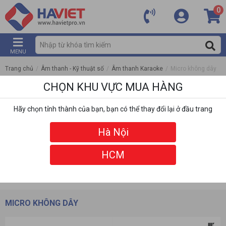
0
MENU
Trang chủ
/
Âm thanh - Kỹ thuật số
/
Âm thanh Karaoke
/
Micro không dây
CHỌN KHU VỰC MUA HÀNG
Hãy chọn tỉnh thành của bạn, bạn có thể thay đổi lại ở đầu trang
Hà Nội
HCM
DANH MỤC
BỘ LỌC
MICRO KHÔNG DÂY