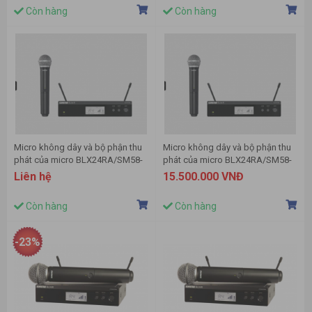
Còn hàng
Còn hàng
Micro không dây và bộ phận thu
Micro không dây và bộ phận thu
phát của micro BLX24RA/SM58-
phát của micro BLX24RA/SM58-
J10 hiệu Shure
H8E hiệu Shure
Liên hệ
15.500.000 VNĐ
Còn hàng
Còn hàng
-23%