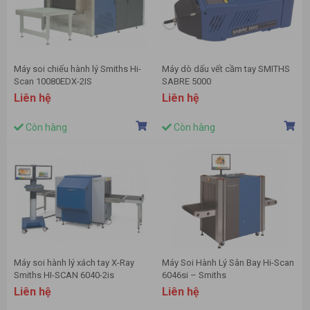
Máy soi chiếu hành lý Smiths Hi-
Máy dò dấu vết cầm tay SMITHS
Scan 10080EDX-2IS
SABRE 5000
Liên hệ
Liên hệ
Còn hàng
Còn hàng
Máy soi hành lý xách tay X-Ray
Máy Soi Hành Lý Sân Bay Hi-Scan
Smiths HI-SCAN 6040-2is
6046si – Smiths
Liên hệ
Liên hệ