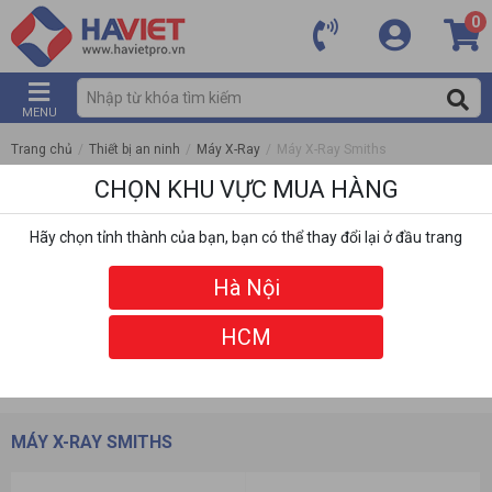
0
MENU
Trang chủ
/
Thiết bị an ninh
/
Máy X-Ray
/
Máy X-Ray Smiths
CHỌN KHU VỰC MUA HÀNG
Hãy chọn tỉnh thành của bạn, bạn có thể thay đổi lại ở đầu trang
Hà Nội
HCM
DANH MỤC
BỘ LỌC
MÁY X-RAY SMITHS