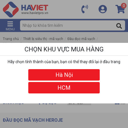
0
MENU
Trang chủ
/
Thiết bị siêu thị - mã vạch
/
Đầu đọc mã vạch
/
Đầu đọc mã vạch Heroje
CHỌN KHU VỰC MUA HÀNG
Hãy chọn tỉnh thành của bạn, bạn có thể thay đổi lại ở đầu trang
Hà Nội
HCM
DANH MỤC
BỘ LỌC
ĐẦU ĐỌC MÃ VẠCH HEROJE