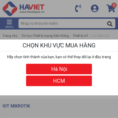
0
MENU
Trang chủ
/
Tin học-Thiết bị mạng-Viễn thông
/
Thiết bị IoT
/
IoT MikroTik
CHỌN KHU VỰC MUA HÀNG
Hãy chọn tỉnh thành của bạn, bạn có thể thay đổi lại ở đầu trang
Hà Nội
HCM
DANH MỤC
BỘ LỌC
IOT MIKROTIK