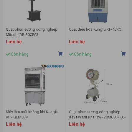
Quạt phun sương công nghiệp
Quạt điều hòa Kungfu KF-40RC
Mitsuta DB-30CF03
Liên hệ
Liên hệ
Còn hàng
Còn hàng
Máy làm mát không khí Kungfu
Quạt phun sương công nghiệp
KF - QLM50M
đẩy tay Mitsuta HW- 20MC03- KC-
1007-3
Liên hệ
Liên hệ