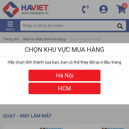
0
MENU
Trang chủ
/
Điện tử- Điện lạnh-Gia dụng
/
Quạt - Máy làm mát
CHỌN KHU VỰC MUA HÀNG
Hãy chọn tỉnh thành của bạn, bạn có thể thay đổi lại ở đầu trang
Hà Nội
HCM
DANH MỤC
BỘ LỌC
QUẠT - MÁY LÀM MÁT