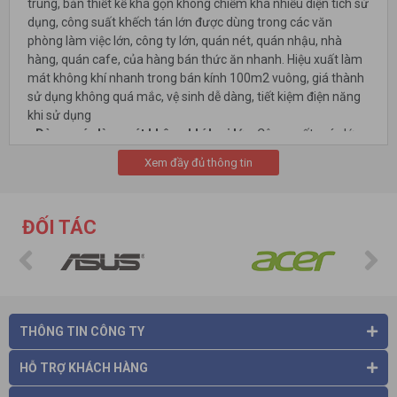
trung, bản thiết kế khá gọn không chiếm khá nhiều diện tích sử
dụng, công suất khếch tán lớn được dùng trong các văn
phòng làm việc lớn, công ty lớn, quán nét, quán nhậu, nhà
hàng, quán cafe, của hàng bán thức ăn nhanh. Hiệu xuất làm
mát không khí nhanh trong bán kính 100m2 vuông, giá thành
sử dụng không quá mắc, vệ sinh dễ dàng, tiết kiệm điện năng
khi sử dụng
- Dòng máy làm mát không khí loại lớn:
Công xuất máy lớn
độ khếch tán gió rộng. Bản thiết kế to so với 2 dòng loại nhỏ và
Xem đầy đủ thông tin
trung, độ khếch đại không khí làm mát mạnh lan tỏa nhanh
chóng sẽ giúp môi trường làm việc trở nên mát mẻ và sạch sẽ,
lọc sạch không ô nhiễm và bụi bẩn làm mát không khí nhanh
ĐỐI TÁC
hơn 2 loại kia. Loại này thường được sử dụng nhiều trong các:
xí nghiệp lớn, nhà máy có nhân công đông, khu chế xuất có
quy mô lớn, chi phí giá thành sử dụng cao, tiết kiệm điện năng
khi sử dụng.
THÔNG TIN CÔNG TY
HỖ TRỢ KHÁCH HÀNG