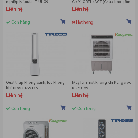
nghiệp Mitsuta LT-UH09
Cơ 91 QRTH/AQT (Chưa bao gồm
ắc quy)
Liên hệ
Liên hệ
Còn hàng
Hết hàng
Quạt tháp không cánh, lọc không
Máy làm mát không khí Kangaroo
khí Tiross TS9175
KG50F69
Liên hệ
Liên hệ
Còn hàng
Còn hàng