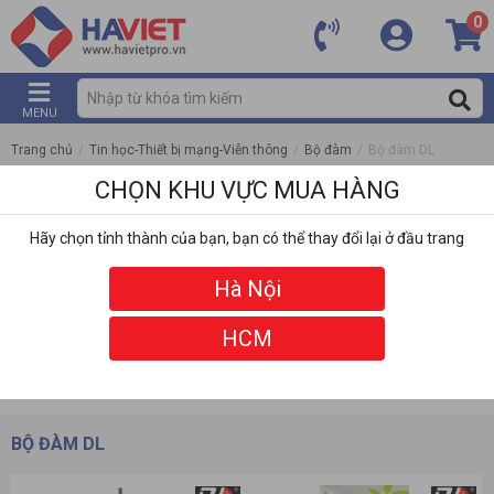
0
MENU
Trang chủ
/
Tin học-Thiết bị mạng-Viễn thông
/
Bộ đàm
/
Bộ đàm DL
CHỌN KHU VỰC MUA HÀNG
Hãy chọn tỉnh thành của bạn, bạn có thể thay đổi lại ở đầu trang
Hà Nội
HCM
DANH MỤC
BỘ LỌC
BỘ ĐÀM DL