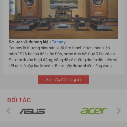
Sơ lược về thương hiệu
Tannoy
Tannoy là thương hiệu sản xuất âm thanh được thành lập
năm 1926 tại thủ đô Luân Đôn, nước Anh bởi Guy R.Fountain.
Sau khi đi vào hoạt động, hãng đã có những dự án đầu tiên và
kết quả là cặp loa Monitor Black gây được nhiều tiếng vang
trên thị trường âm thanh vào năm 1947. Kế đó, các thế hệ loa
của Tannoy lần lượt ra đời, từ Monitor Silver (năm 1953),
Xem đầy đủ thông tin
Monitor Red (năm 1958), Monitor Gold (năm 1967) mang đến
sự ấn tượng cho những người chơi âm thanh thời điểm đó.
Đến năm 1970, Guy R.Fountain tuyên bố nghỉ hưu,
Tannoy
ĐỐI TÁC
được tập đoàn Harman International Industries mua lại và tiếp
tục cho ra đời nhiều mẫu loa có chất lượng âm thanh tự nhiên,
sống động, truyền tải đến tai người nghe những bản nhạc sắc
nét nhất, nổi bật là dòng loa Super Gold Monitor (năm 1987).
Năm 2002,
Tannoy
lại được chuyển giao cho Music Group và