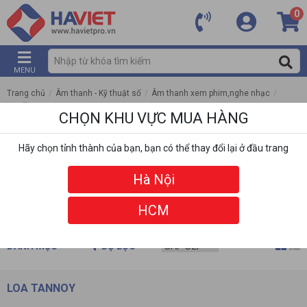
0
MENU
Trang chủ
/
Âm thanh - Kỹ thuật số
/
Âm thanh xem phim,nghe nhạc
/
Loa Tannoy
CHỌN KHU VỰC MUA HÀNG
Hãy chọn tỉnh thành của bạn, bạn có thể thay đổi lại ở đầu trang
Hà Nội
HCM
DANH MỤC
BỘ LỌC
LOA TANNOY