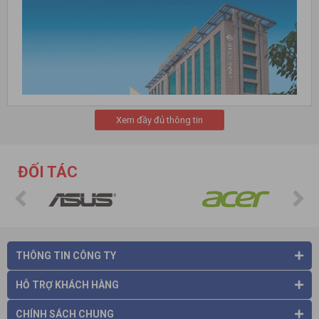
Xem đầy đủ thông tin
ĐỐI TÁC
Ứng dụng chính của máy rửa xe trong đời sống
Quá trình hình thành và phát triển của thương hiệu
máy xịt
rửa xe
Lutian
Hãng sản xuất Lutian được thành lập vào tháng 8 năm 2002,
chuyên nghiên cứu và phát triển các sản phẩm như máy xịt
rửa xe áp lực cao, máy bơm nước, máy phát điện,… Trong suốt
THÔNG TIN CÔNG TY
hơn 15 năm xây dựng và phát triển, cùng với đội ngũ nhân
viên kỹ thuật có kinh nghiệm cũng như rất lành nghề đến từ
HỖ TRỢ KHÁCH HÀNG
các nước châu âu, cùng với đó là việc được sử dụng và lắp ráp
các linh kiện hiện đại cùng với và dây chuyền sản xuất tự động
CHÍNH SÁCH CHUNG