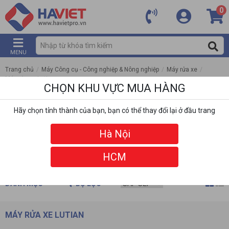
0
MENU
Trang chủ
/
Máy Công cụ - Công nghiệp & Nông nghiệp
/
Máy rửa xe
/
Máy rửa xe Lutian
CHỌN KHU VỰC MUA HÀNG
Hãy chọn tỉnh thành của bạn, bạn có thể thay đổi lại ở đầu trang
Hà Nội
HCM
DANH MỤC
BỘ LỌC
MÁY RỬA XE LUTIAN