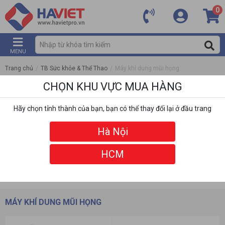
0
MENU
Trang chủ
/
TB Sức khỏe & Thể Thao
/
Máy khí dung mũi họng
CHỌN KHU VỰC MUA HÀNG
Hãy chọn tỉnh thành của bạn, bạn có thể thay đổi lại ở đầu trang
Hà Nội
HCM
DANH MỤC
BỘ LỌC
MÁY KHÍ DUNG MŨI HỌNG