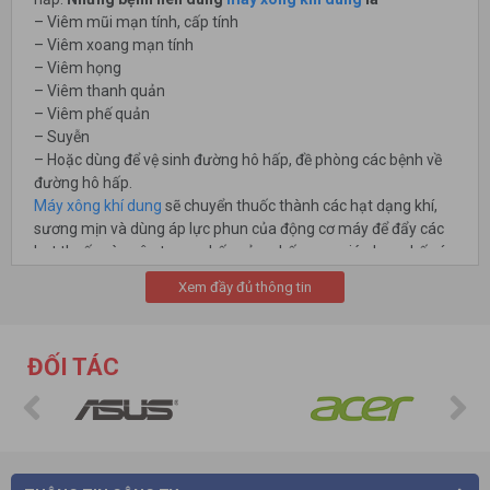
– Viêm mũi mạn tính, cấp tính
– Viêm xoang mạn tính
– Viêm họng
– Viêm thanh quản
– Viêm phế quản
– Suyễn
– Hoặc dùng để vệ sinh đường hô hấp, đề phòng các bệnh về
đường hô hấp.
Máy xông khí dung
sẽ chuyển thuốc thành các hạt dạng khí,
sương mịn và dùng áp lực phun của động cơ máy để đẩy các
hạt thuốc vào sâu trong phế quản, phế nang, giúp hạn chế các
tác dụng phụ do thuốc uống trực tiếp gây nên như rối loạn
Xem đầy đủ thông tin
tiêu hoá, ảnh hưởng dạ dày… Nhờ máy xông khí dung mà
nhiều trẻ em đã không cần phải dùng thuốc uống như trước,
nhất là với những trẻ khó uống thuốc.
ĐỐI TÁC