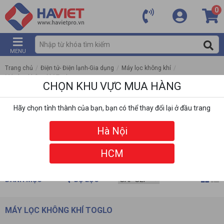
0
MENU
Trang chủ
/
Điện tử- Điện lạnh-Gia dụng
/
Máy lọc không khí
/
Máy lọc không khí Toglo
CHỌN KHU VỰC MUA HÀNG
Hãy chọn tỉnh thành của bạn, bạn có thể thay đổi lại ở đầu trang
Hà Nội
HCM
DANH MỤC
BỘ LỌC
MÁY LỌC KHÔNG KHÍ TOGLO