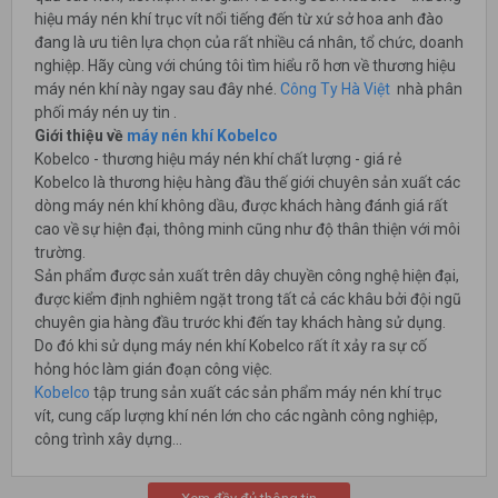
hiệu máy nén khí trục vít nổi tiếng đến từ xứ sở hoa anh đào
đang là ưu tiên lựa chọn của rất nhiều cá nhân, tổ chức, doanh
nghiệp. Hãy cùng với chúng tôi tìm hiểu rõ hơn về thương hiệu
máy nén khí này ngay sau đây nhé.
Công Ty Hà Việt
nhà phân
phối máy nén uy tin .
Giới thiệu về
máy nén khí Kobelco
Kobelco - thương hiệu máy nén khí chất lượng - giá rẻ
Kobelco là thương hiệu hàng đầu thế giới chuyên sản xuất các
dòng máy nén khí không dầu, được khách hàng đánh giá rất
cao về sự hiện đại, thông minh cũng như độ thân thiện với môi
trường.
Sản phẩm được sản xuất trên dây chuyền công nghệ hiện đại,
được kiểm định nghiêm ngặt trong tất cả các khâu bởi đội ngũ
chuyên gia hàng đầu trước khi đến tay khách hàng sử dụng.
Do đó khi sử dụng máy nén khí Kobelco rất ít xảy ra sự cố
hỏng hóc làm gián đoạn công việc.
Kobelco
tập trung sản xuất các sản phẩm máy nén khí trục
vít, cung cấp lượng khí nén lớn cho các ngành công nghiệp,
công trình xây dựng…
Máy nén khí trục vít không dầu
Kobelco
sử dụng đầu nén khí