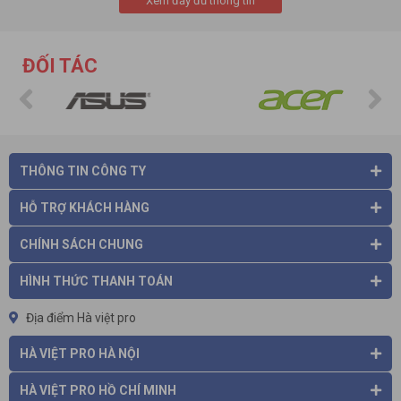
Xem đầy đủ thông tin
theo công nghệ Nhật Bản giúp máy có thể hoạt động ở công
suất cao mà không sử dụng dầu bôi trơn. Dòng máy nén khí
này rất phù hợp với các nhà máy, xí nghiệp lớn…
ĐỐI TÁC
Máy nén khí không dầu trục vít Kobelco FE: loại máy này được
khẳng định về chất lượng khí nén sạch 100%, hiệu suất làm
việc cao, tối ưu tuyệt đối trong vấn đề sinh thái. Đặc biệt sản
phẩm này còn giúp tiết kiệm điện năng, bảo vệ động cơ bền
hơn, khi khởi động rất êm, ít phát ra tiếng kêu.
Máy nén khí trục vít ngâm dầu Kobelco : là sự kết hợp giữa kỹ
THÔNG TIN CÔNG TY
thuật motor hiện đại và công nghệ biến tần siêu bền nên máy
có hiệu suất làm việc cao và tiết kiệm điện năng.
HỖ TRỢ KHÁCH HÀNG
Máy nén khí trục vít ngâm dầu Kobelco : so với những dòng
máy trên thì tiết kiệm điện năng hơn nhờ hai chế độ chạy tải và
CHÍNH SÁCH CHUNG
không tải.
Phương pháp lọc tách dầu như sau: trong buồng nén, hỗn hợp
HÌNH THỨC THANH TOÁN
không khí và dầu sẽ được đưa đến bình tách dầu và được tách
bằng lực ly tâm. Sau đó hỗn hợp tiếp tục được tách bằng
Địa điểm Hà việt pro
trọng lực. Dầu văng do lực ly tâm sẽ được kéo xuống đáy bình,
tại đây có một thanh nam châm tách dầu lọc bụi kim loại có
HÀ VIỆT PRO HÀ NỘI
trong hỗn hợp khí.
Các lõi tách được tích hợp trên đỉnh bình dầu được làm bằng
HÀ VIỆT PRO HỒ CHÍ MINH