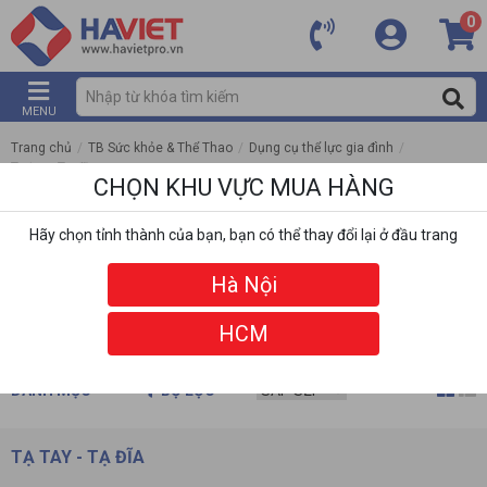
0
MENU
Trang chủ
/
TB Sức khỏe & Thể Thao
/
Dụng cụ thể lực gia đình
/
Tạ tay - Tạ đĩa
CHỌN KHU VỰC MUA HÀNG
Hãy chọn tỉnh thành của bạn, bạn có thể thay đổi lại ở đầu trang
Hà Nội
HCM
DANH MỤC
BỘ LỌC
TẠ TAY - TẠ ĐĨA