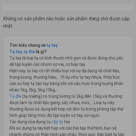
Không có sản phẩm nào hoặc sản phẩm đang chờ được cập
nhật.
Tìm hiểu chung về
tạ tay
Tạ tay, tạ đĩa
là gì?
Tạ tay là loại tạ có kích thước nhỏ gọn và được dùng chủ yếu
để tập luyện các nhóm cơ vai, cơ bắp tay.
Hiện nay, tạ tay có rất nhiều loại với sự đa dạng về chất liệu,
trọng lượng, thương hiệu,... Ví dụ như tạ tay nhựa, thép bọc
cao su hay tạ tập tay bằng sắt với các mức trọng lượng khác
nhau 1kg, 2kg, 5kg,10kg,...
Tạ đĩa
(tạ miếng) có trọng lượng từ 2kg đến 15kg và thường
được làm từ chất liệu gang, sắt, nhựa, inox,... Loại tạ này
thường được sử dụng kết hợp với đòn tạ trong phòng tập thể
hình giúp tăng mức độ tập luyện cơ tay, cơ ngực.
Tác dụng của dụng cụ
tập tạ
tay
Khi sử dụng tạ tay kết hợp với các bài tập thể hình, bạn sẽ
nhanh chóng có thân hình săn chắc, thon gọn. Đặc biệt tạ tập