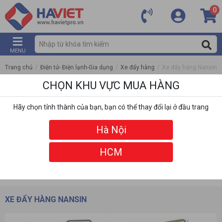
0
MENU
Trang chủ
/
Điện tử- Điện lạnh-Gia dụng
/
Xe đẩy hàng
/
Xe đẩy hàng Nansin
CHỌN KHU VỰC MUA HÀNG
Hãy chọn tỉnh thành của bạn, bạn có thể thay đổi lại ở đầu trang
Hà Nội
HCM
DANH MỤC
BỘ LỌC
XE ĐẨY HÀNG NANSIN