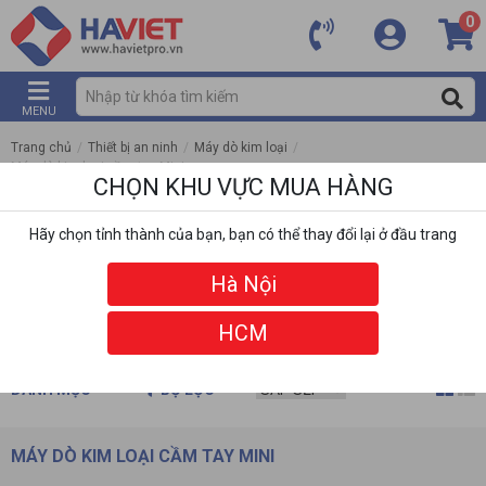
0
MENU
Trang chủ
/
Thiết bị an ninh
/
Máy dò kim loại
/
Máy dò kim loại cầm tay Mini
CHỌN KHU VỰC MUA HÀNG
Hãy chọn tỉnh thành của bạn, bạn có thể thay đổi lại ở đầu trang
Hà Nội
HCM
DANH MỤC
BỘ LỌC
MÁY DÒ KIM LOẠI CẦM TAY MINI