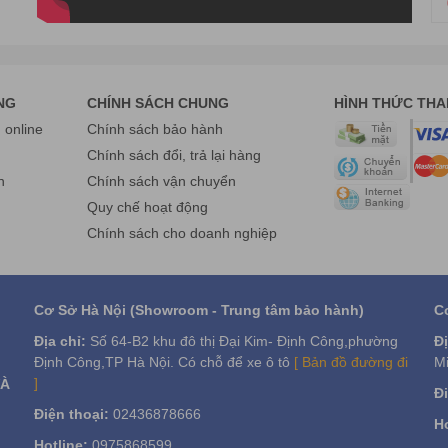
NG
CHÍNH SÁCH CHUNG
HÌNH THỨC TH
online
Chính sách bảo hành
g
Chính sách đổi, trả lại hàng
n
Chính sách vận chuyển
Quy chế hoạt động
Chính sách cho doanh nghiệp
Cơ Sở Hà Nội (Showroom - Trung tâm bảo hành)
C
Địa chỉ:
Số 64-B2 khu đô thị Đại Kim- Định Công,phường
Đị
Định Công,TP Hà Nội. Có chỗ để xe ô tô
[ Bản đồ đường đi
Mi
]
VÀ
Đi
Điện thoại:
02436878666
Ho
Hotline:
0975868599