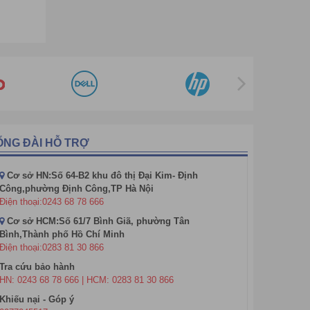
Màn hình tương tác Hisense
Màn hình tương tác Konka
Màn hình tương tác Aikyo
Màn hình tương tác JCVISION
Màn hình tương tác VERTEX
Màn hình tương tác Maxhub
ỔNG ĐÀI HỖ TRỢ
Cơ sở HN:Số 64-B2 khu đô thị Đại Kim- Định
Công,phường Định Công,TP Hà Nội
Điện thoại:0243 68 78 666
Cơ sở HCM:Số 61/7 Bình Giã, phường Tân
Bình,Thành phố Hồ Chí Minh
Điện thoại:0283 81 30 866
Tra cứu bảo hành
HN: 0243 68 78 666 | HCM: 0283 81 30 866
Khiếu nại - Góp ý