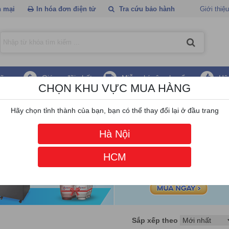
 mại
In hóa đơn điện tử
Tra cứu bảo hành
Giới thiệu
hãng
Giá ưu đãi nhất
Miễn phí vận chuyển
Hậ
CHỌN KHU VỰC MUA HÀNG
ình tương tác HIKVISION
Hãy chọn tỉnh thành của bạn, bạn có thể thay đổi lại ở đầu trang
Hà Nội
HCM
Sắp xếp theo