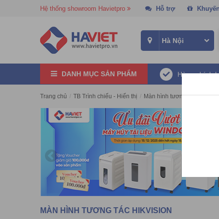
Hệ thống showroom Havietpro
Hỗ trợ
Khuyến
DANH MỤC SẢN PHẨM
Hàng chính 
Trang chủ
/
TB Trình chiếu - Hiển thị
/
Màn hình tương tác
/
Màn h
MÀN HÌNH TƯƠNG TÁC HIKVISION