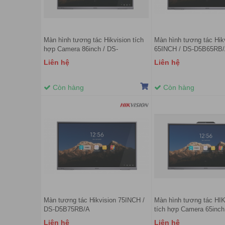
Màn hình tương tác Hikvision tích
Màn hình tương tác Hik
hợp Camera 86inch / DS-
65INCH / DS-D5B65RB
D5B86RB/B
Liên hệ
Liên hệ
Còn hàng
Còn hàng
Màn tương tác Hikvision 75INCH /
Màn hình tương tác HI
DS-D5B75RB/A
tích hợp Camera 65inch
D5B65RB/B
Liên hệ
Liên hệ