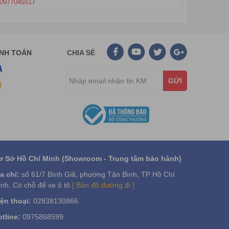
0977045517
ANH TOÁN
CHIA SẺ
GỬI
ơ Sở Hồ Chí Minh (Showroom - Trung tâm bảo hành)
a chỉ:
số 61/7 Bình Giã, phường Tân Bình, TP Hồ Chí
nh. Có chỗ để xe ô tô
[ Bản đồ đường đi ]
ện thoại:
02838130866
tline:
0975868599