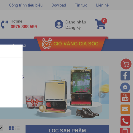
Công trình tiêu biểu
Dowload
Tin tức
Liên hệ
0
Hotline
Đăng nhập
0975.868.599
Đăng ký
GIỜ VÀNG GIÁ SỐC
u mãi chu đáo
LỌC SẢN PHẨM