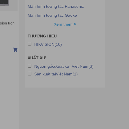
Màn hình tương tác Panasonic
Màn hình tương tác Gaoke
sion tích
Màn hình tương tác BenQ
Xem thêm
Màn hình tương tác Newline
THƯƠNG HIỆU
Màn hình tương tác Fujitsu
HIKVISION(10)
Màn hình tương tác Infocus
XUẤT XỨ
Màn hình tương tác Tacteasy
Nguồn gốc/Xuất xứ: Việt Nam(3)
Màn hình tương tác IQBOARD
Sản xuất tạiViệt Nam(1)
Màn hình tương tác Acer
Màn hình tương tác Hitachi
Màn hình tương tác AHA
Màn hình tương tác Sharp
Màn hình tương tác Hitevision
Màn hình tương tác QA SmartTouch