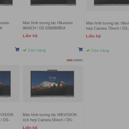
vision
Màn hình tương tác Hikvision
Màn hình tương tác Hikvi
/A
86INCH / DS-D5B86RB/A
hợp Camera 75inch / DS-
D5B75RB/B
Liên hệ
Liên hệ
Còn hàng
Còn hàng
KVISION
Màn hình tương tác HIKVISION
 / DS-
tích hợp Camera 55inch / DS-
D5B55RB/B
Liên hệ