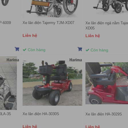
DP-6009
Xe lăn điện Tajermy TJM-XD07
Xe lăn điện ngả nằm Taj
XD05
Liên hệ
Liên hệ
Còn hàng
Còn hàng
0LA-35
Xe lăn điện HA-3030S
Xe lăn điện HA-3029S
Liên hệ
Liên hệ