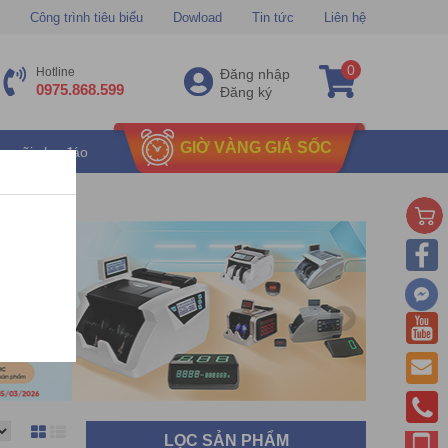
Công trình tiêu biểu
Dowload
Tin tức
Liên hệ
0
Hotline
Đăng nhập
0975.868.599
Đăng ký
GIỜ VÀNG GIÁ SỐC
u mãi chu đáo
LỌC SẢN PHẨM