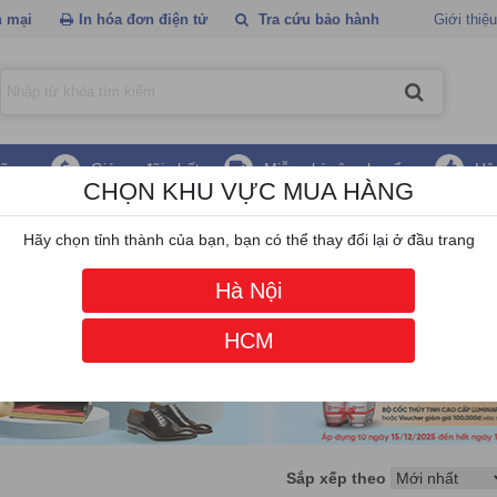
 mại
In hóa đơn điện tử
Tra cứu bảo hành
Giới thiệu
hãng
Giá ưu đãi nhất
Miễn phí vận chuyển
Hậ
CHỌN KHU VỰC MUA HÀNG
Hãy chọn tỉnh thành của bạn, bạn có thể thay đổi lại ở đầu trang
Hà Nội
HCM
Sắp xếp theo