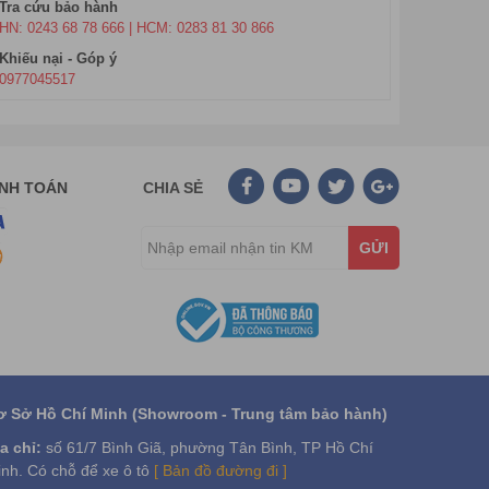
Tra cứu bảo hành
HN: 0243 68 78 666 | HCM: 0283 81 30 866
Khiếu nại - Góp ý
0977045517
ANH TOÁN
CHIA SẺ
GỬI
ơ Sở Hồ Chí Minh (Showroom - Trung tâm bảo hành)
a chỉ:
số 61/7 Bình Giã, phường Tân Bình, TP Hồ Chí
nh. Có chỗ để xe ô tô
[ Bản đồ đường đi ]