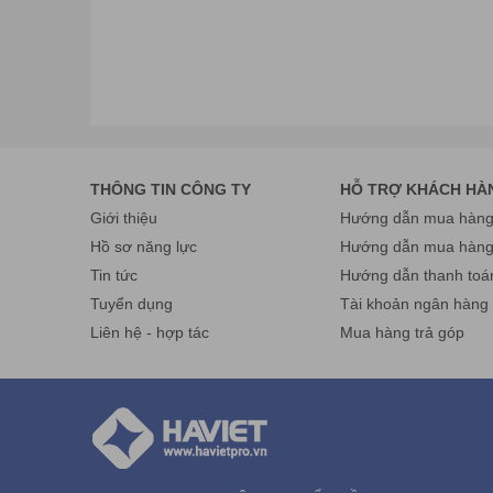
THÔNG TIN CÔNG TY
HỖ TRỢ KHÁCH HÀ
Giới thiệu
Hướng dẫn mua hàng 
Hồ sơ năng lực
Hướng dẫn mua hàn
Mọi chi tiết xin liên hệ:
Tin tức
Hướng dẫn thanh toá
CÔNG TY CỔ PHẦN THƯƠNG MẠI VÀ CÔNG NGHỆ 
Tuyển dụng
Tài khoản ngân hàng
Trụ sở: Số 11, ngách 4, ngõ 362 ,Giải Phóng, P. Thịnh
Cơ sở HN: số 26 , ngõ 181 Trường Chinh, P. Khương 
Liên hệ - hợp tác
Mua hàng trả góp
Điện thoại: 024.36 878 666 Fax:024.322 168 55 Hotli
Cơ sở HCM: số 61/7 Bình Giã, phường 13, quận Tân 
Điện thoại: 028 38 130 866 Fax: 024.322 168 55 Hotli
Email:
info@havietpro.vn
- Website:
www.havietpro.vn