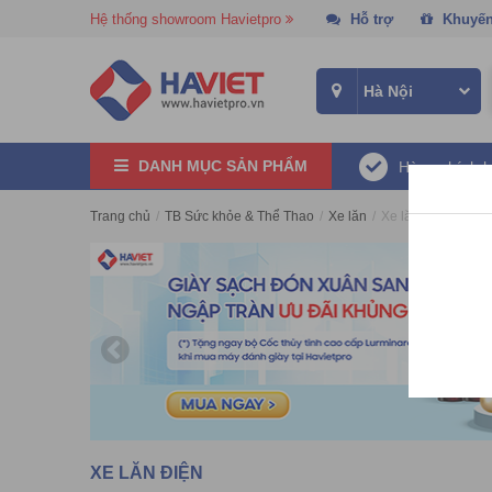
Hệ thống showroom Havietpro
Hỗ trợ
Khuyến
DANH MỤC SẢN PHẨM
Hàng chính 
Trang chủ
/
TB Sức khỏe & Thể Thao
/
Xe lăn
/
Xe lăn điện
XE LĂN ĐIỆN