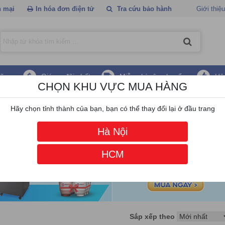
 mại
In hóa đơn điện tử
Tra cứu bảo hành
Giới thiệu
hãng
Giá ưu đãi nhất
Miễn phí vận chuyển
Hậ
CHỌN KHU VỰC MUA HÀNG
an
/
Máy khoan động lực
Hãy chọn tỉnh thành của bạn, bạn có thể thay đổi lại ở đầu trang
Hà Nội
HCM
Sắp xếp theo