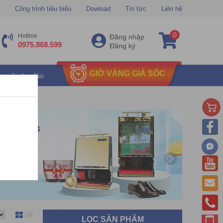
Công trình tiêu biểu
Dowload
Tin tức
Liên hệ
0
Hotline
Đăng nhập
0975.868.599
Đăng ký
GIỜ VÀNG GIÁ SỐC
u mãi chu đáo
LỌC SẢN PHẨM