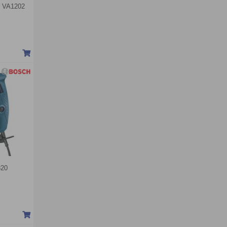
C VA1202
320