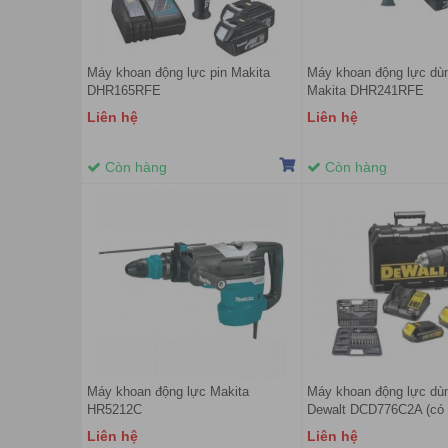
Máy khoan động lực pin Makita
Máy khoan động lực dùn
DHR165RFE
Makita DHR241RFE
Liên hệ
Liên hệ
Còn hàng
Còn hàng
Máy khoan động lực Makita
Máy khoan động lực dùn
HR5212C
Dewalt DCD776C2A (có 
109 chi tiết)
Liên hệ
Liên hệ