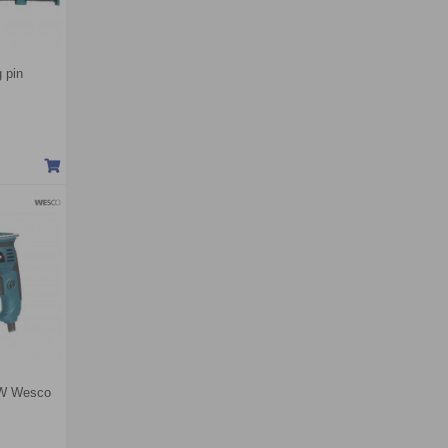
 pin
0W Wesco