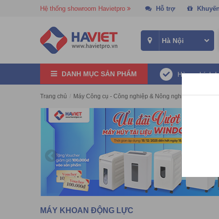
Hệ thống showroom Havietpro
Hỗ trợ
Khuyến
DANH MỤC SẢN PHẨM
Hàng chính 
Trang chủ
/
Máy Công cụ - Công nghiệp & Nông nghiệp
/
Máy kho
MÁY KHOAN ĐỘNG LỰC