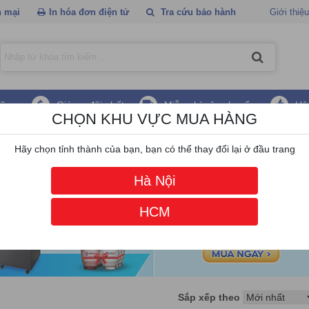
 mại
In hóa đơn điện tử
Tra cứu bảo hành
Giới thiệu
hãng
Giá ưu đãi nhất
Miễn phí vận chuyển
Hậ
CHỌN KHU VỰC MUA HÀNG
Hãy chọn tỉnh thành của bạn, bạn có thể thay đổi lại ở đầu trang
Hà Nội
HCM
Sắp xếp theo