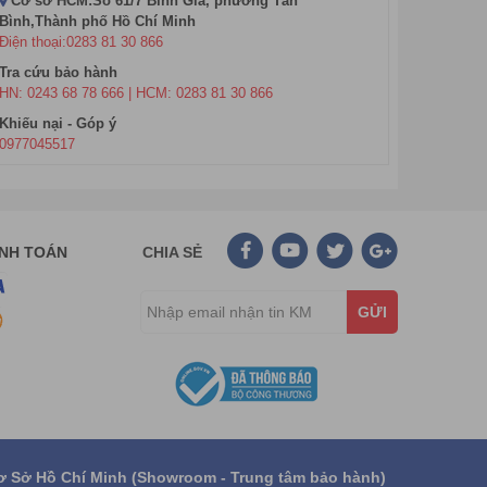
Cơ sở HCM:Số 61/7 Bình Giã, phường Tân
Bình,Thành phố Hồ Chí Minh
Điện thoại:0283 81 30 866
Tra cứu bảo hành
HN: 0243 68 78 666 | HCM: 0283 81 30 866
Khiếu nại - Góp ý
0977045517
ANH TOÁN
CHIA SẺ
GỬI
ơ Sở Hồ Chí Minh (Showroom - Trung tâm bảo hành)