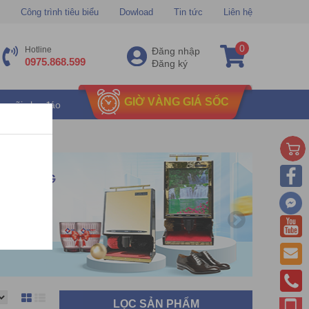
Công trình tiêu biểu
Dowload
Tin tức
Liên hệ
0
Hotline
Đăng nhập
0975.868.599
Đăng ký
GIỜ VÀNG GIÁ SỐC
u mãi chu đáo
LỌC SẢN PHẨM