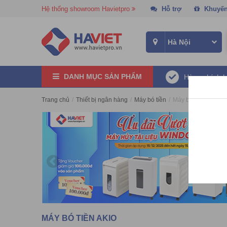
Hệ thống showroom Havietpro
Hỗ trợ
Khuyến
DANH MỤC SẢN PHẨM
Hàng chính 
Trang chủ
/
Thiết bị ngân hàng
/
Máy bó tiền
/
Máy bó tiền Akio
MÁY BÓ TIỀN AKIO