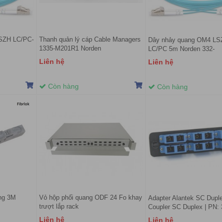
SZH LC/PC-
Thanh quản lý cáp Cable Managers
Dây nhảy quang OM4 LS
1335-M201R1 Norden
LC/PC 5m Norden 332-
24OM4L1L1005
Liên hệ
Liên hệ
Còn hàng
Còn hàng
ng 3M
Vỏ hộp phối quang ODF 24 Fo khay
Adapter Alantek SC Dupl
trượt lắp rack
Coupler SC Duplex | PN: 
8D0212-SM00
Liên hệ
Liên hệ