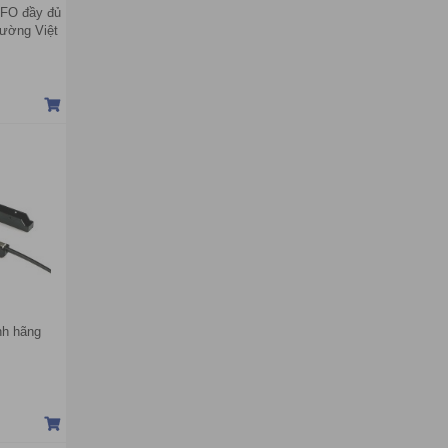
4FO đầy đủ
trường Việt
nh hãng