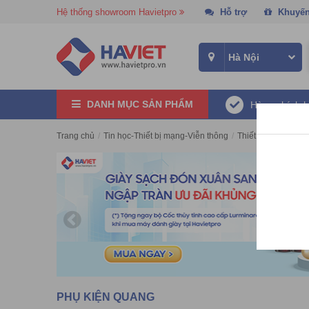
Hệ thống showroom Havietpro
Hỗ trợ
Khuyến
DANH MỤC SẢN PHẨM
Hàng chính 
Trang chủ
/
Tin học-Thiết bị mạng-Viễn thông
/
Thiết bị quang
/
Ph
PHỤ KIỆN QUANG