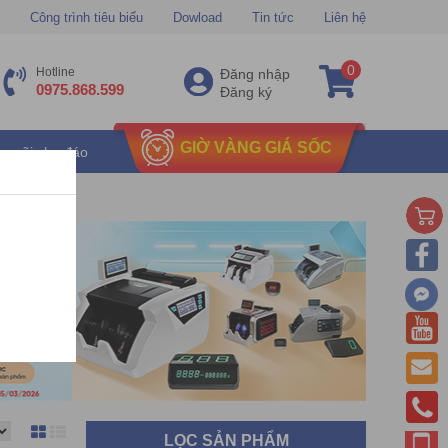
Công trình tiêu biểu
Dowload
Tin tức
Liên hệ
0
Hotline
Đăng nhập
0975.868.599
Đăng ký
GIỜ VÀNG GIÁ SỐC
u mãi chu đáo
LỌC SẢN PHẨM