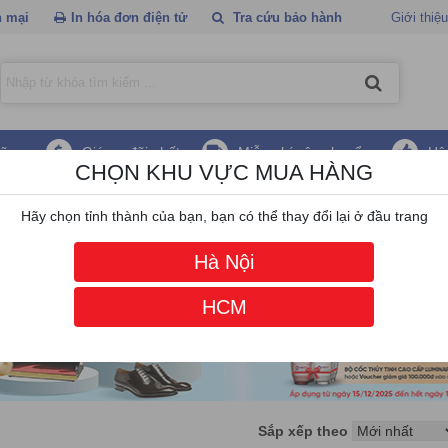
 mại
In hóa đơn điện tử
Tra cứu bảo hành
Giới thiệu
hãng
Giá ưu đãi nhất
Miễn phí vận chuyển
Hậ
CHỌN KHU VỰC MUA HÀNG
ụ kiện quang
Hãy chọn tỉnh thành của bạn, bạn có thể thay đổi lại ở đầu trang
Hà Nội
HCM
Sắp xếp theo