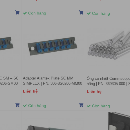
Còn hàng
Còn hàng
SC SM – SC
Adapter Alantek Plate SC MM
Ống co nhiệt Commscope
0206-SM00
SIMPLEX | PN: 306-8S0206-MM00
hãng | PN: 369305-000 |
1120-01
Liên hệ
Liên hệ
Còn hàng
Còn hàng