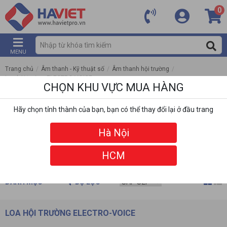
0
MENU
Trang chủ
/
Âm thanh - Kỹ thuật số
/
Âm thanh hội trường
/
Loa hội trường ELECTRO-VOICE
CHỌN KHU VỰC MUA HÀNG
Hãy chọn tỉnh thành của bạn, bạn có thể thay đổi lại ở đầu trang
Hà Nội
HCM
DANH MỤC
BỘ LỌC
LOA HỘI TRƯỜNG ELECTRO-VOICE