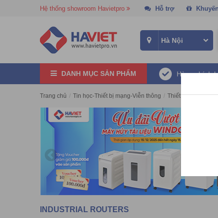
Hệ thống showroom Havietpro
Hỗ trợ
Khuyến
DANH MỤC SẢN PHẨM
Hàng chính 
Trang chủ
/
Tin học-Thiết bị mạng-Viễn thông
/
Thiết bị IoT
/
Indus
INDUSTRIAL ROUTERS