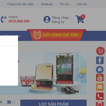
Công trình tiêu biểu
Dowload
Tin tức
Liên hệ
0
Hotline
Đăng nhập
0975.868.599
Đăng ký
GIỜ VÀNG GIÁ SỐC
u mãi chu đáo
LỌC SẢN PHẨM