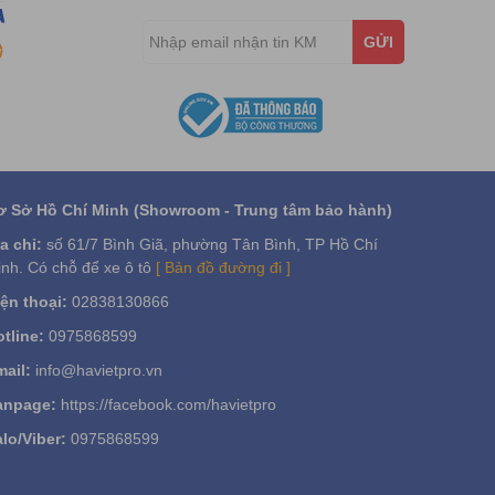
GỬI
ơ Sở Hồ Chí Minh (Showroom - Trung tâm bảo hành)
a chỉ:
số 61/7 Bình Giã, phường Tân Bình, TP Hồ Chí
nh. Có chỗ để xe ô tô
[ Bản đồ đường đi ]
ện thoại:
02838130866
tline:
0975868599
ail:
info@havietpro.vn
anpage:
https://facebook.com/havietpro
lo/Viber:
0975868599