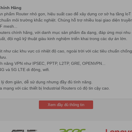
 Chính Hãng
 sản phẩm Router nhỏ gọn, hiệu suất cao để xây dựng cơ sở hạ tầng loT
chuẩn môi trường khắc nghiệt. Chúng hỗ trợ nhiều loại giao diện truyề
F mesh...
 Routers chính hãng, với danh mục sản phẩm đa dạng, đáp ứng mọi nhu
ất, đội ngũ kỹ thuật giàu kinh nghiệm triển khai trong các dự án lớn.
t như các khu vực có nhiệt độ cao, ngoài trời với các tiêu chuẩn chốn
lưu.
tính năng VPN như IPSEC, PPTP, L2TP, GRE, OPENVPN...
G và 5G LTE di động, wifi.
n lý đơn giản, dễ sử dụng nhưng đầy đủ tính năng.
 mạng với các thiết bị Industrial Routers có độ tin cậy cao.
Xem đầy đủ thông tin