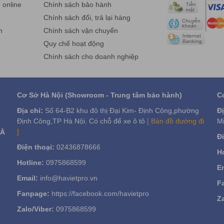
online
Chính sách bảo hành
g
Chính sách đổi, trả lại hàng
n
Chính sách vận chuyển
Quy chế hoạt động
Chính sách cho doanh nghiệp
Cơ Sở Hà Nội (Showroom - Trung tâm bảo hành)
C
Địa chỉ:
Số 64-B2 khu đô thị Đại Kim- Định Công,phường
Đị
Định Công,TP Hà Nội. Có chỗ để xe ô tô
[ Bản đồ đường đi
Mi
]
VÀ
Đi
Điện thoại:
02436878666
Ho
Hotline:
0975868599
Em
Email:
info@havietpro.vn
F
Fanpage:
https://facebook.com/havietpro
Za
Zalo/Viber:
0975868599