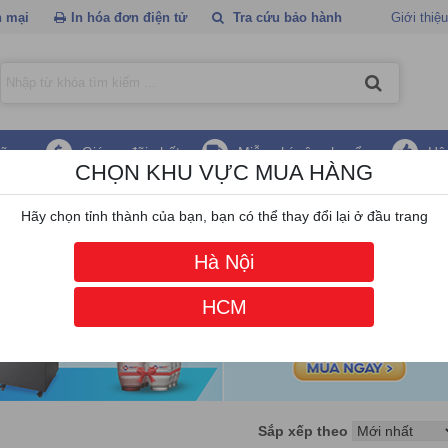
 mại
In hóa đơn điện tử
Tra cứu bảo hành
Giới thiệu
hãng
Giá ưu đãi nhất
Miễn phí vận chuyển
Hậ
CHỌN KHU VỰC MUA HÀNG
trial Routers
Hãy chọn tỉnh thành của bạn, bạn có thể thay đổi lại ở đầu trang
Hà Nội
HCM
Sắp xếp theo