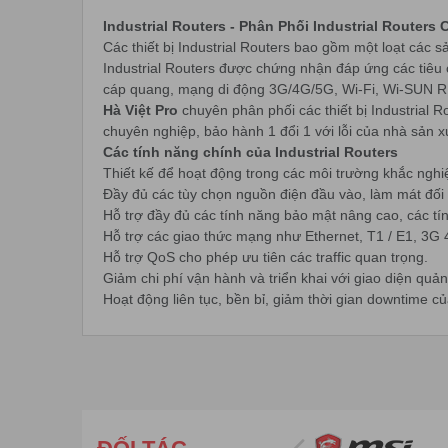
Industrial Routers - Phân Phối Industrial Routers
Các thiết bị Industrial Routers bao gồm một loạt các
Industrial Routers được chứng nhận đáp ứng các tiêu 
cáp quang, mạng di động 3G/4G/5G, Wi-Fi, Wi-SUN R
Hà Việt Pro
chuyên phân phối các thiết bị Industrial
chuyên nghiệp, bảo hành 1 đổi 1 với lỗi của nhà sản xu
Các tính năng chính của Industrial Routers
Thiết kế để hoạt động trong các môi trường khắc nghiệ
Đầy đủ các tùy chọn nguồn điện đầu vào, làm mát đối 
Hỗ trợ đầy đủ các tính năng bảo mật nâng cao, các 
Hỗ trợ các giao thức mạng như Ethernet, T1 / E1, 3G 4
Hỗ trợ QoS cho phép ưu tiên các traffic quan trọng.
Giảm chi phí vận hành và triển khai với giao diện quả
Hoạt động liên tục, bền bỉ, giảm thời gian downtime của