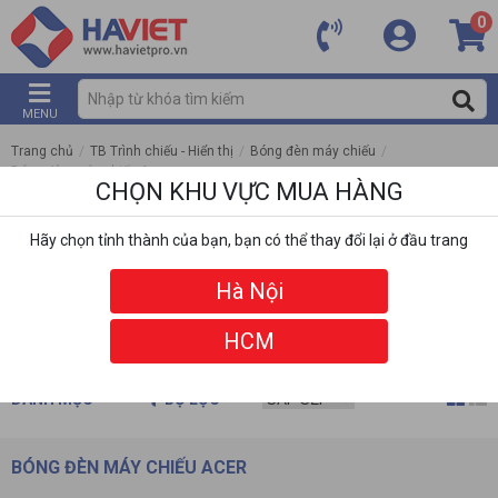
0
MENU
Trang chủ
/
TB Trình chiếu - Hiển thị
/
Bóng đèn máy chiếu
/
Bóng đèn máy chiếu Acer
CHỌN KHU VỰC MUA HÀNG
Hãy chọn tỉnh thành của bạn, bạn có thể thay đổi lại ở đầu trang
Hà Nội
HCM
DANH MỤC
BỘ LỌC
BÓNG ĐÈN MÁY CHIẾU ACER