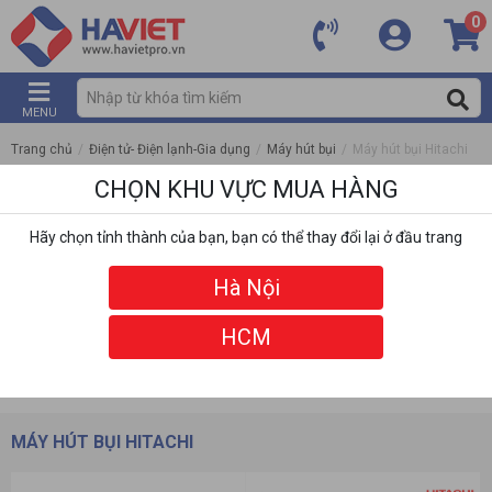
0
MENU
Trang chủ
/
Điện tử- Điện lạnh-Gia dụng
/
Máy hút bụi
/
Máy hút bụi Hitachi
CHỌN KHU VỰC MUA HÀNG
Hãy chọn tỉnh thành của bạn, bạn có thể thay đổi lại ở đầu trang
Hà Nội
HCM
DANH MỤC
BỘ LỌC
MÁY HÚT BỤI HITACHI