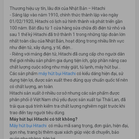
Thương hiệu uy tín, lâu đời của Nhật Bản – Hitachi
- Sáng lập vào năm 1910, chính thức thành lập vào ngày
01/02/1920, Hitachi có lịch sử hình thành và phát triển gần
100 năm. Bắt đầu từ 1 cửa hàng sửa chữa đồ điện tử nhỏ và
sau 1 thế kỷ Hitachi đã trở thành 1 trong những tập đoàn lớn
nhất toàn cầu của Nhật Bản, hoạt động trong nhiều lĩnh vực
như điện tử, xây dựng, y tế, điện…
- Riêng với mảng điện tử, Hitachi đã cung cấp cho người dân
thế giới nhiều sản phẩm gia dụng tiện ích, góp phần nâng cao
chất lượng cuộc sống như máy giặt, tủ lạnh, máy hút bụi…
Các sản phẩm
máy hút bụi Hitachi
có kiểu dáng hiện đại, sử
dụng tiện lợi, được sản xuất theo đúng quy chuẩn quốc tế nên
có chất lượng, an toàn.
Hitachi sản xuất ở nhiều cơ sở nhưng các sản phẩm được
phân phối ở Việt Nam chủ yếu được sản xuất tại Thái Lan, đã
trải qua quá trình kiểm tra chất lượng nghiêm ngặt trước khi
trao đến tay người tiêu dùng.
Máy hút bụi Hitachi có tốt không?
Máy hút bụi Hitachi
có mẫu mã sang trọng, đơn giản, hiện đại,
gọn nhẹ, trang bị thêm quai xách giúp việc di chuyển, bảo
quản nhẹ nhàng, tiện lợi.