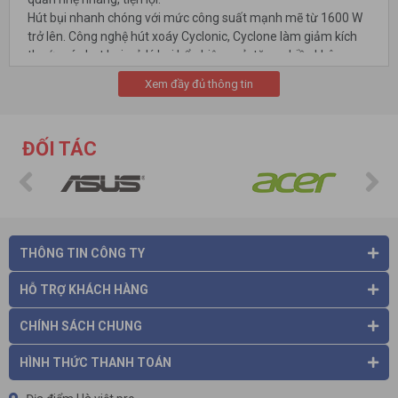
Hút bụi nhanh chóng với mức công suất mạnh mẽ từ 1600 W
trở lên. Công nghệ hút xoáy Cyclonic, Cyclone làm giảm kích
thước các hạt bụi, xử lý bụi bẩn hiệu quả, tăng nhiều không
gian trống trong hộp/túi đựng bụi, giúp bạn hút bụi lâu hơn.
Xem đầy đủ thông tin
Các máy còn thiết kế bộ lọc Hepa, chế độ khử mùi Nano
Titanium tiên tiến giúp lọc khí, khử mùi, hút tới 99 % bụi bẩn, vi
khuẩn, nấm mốc có trong không khí, giữ cho ngôi nhà bạn
ĐỐI TÁC
luôn sạch sẽ, không khí trong lành, tinh khiết.
THÔNG TIN CÔNG TY
HỖ TRỢ KHÁCH HÀNG
CHÍNH SÁCH CHUNG
Máy hút bụi Hitachi
có hộp đựng bụi/túi chứa bụi dung tích lớn
từ 1.5 lít trở lên, lưu trữ được lượng bụi lớn, người dùng không
HÌNH THỨC THANH TOÁN
phải đổ bụi nhiều lần, tiết kiệm thời gian, công sức làm sạch tối
đa.