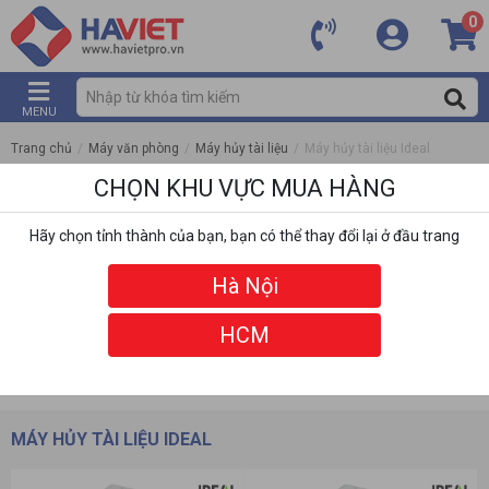
0
MENU
Trang chủ
/
Máy văn phòng
/
Máy hủy tài liệu
/
Máy hủy tài liệu Ideal
CHỌN KHU VỰC MUA HÀNG
Hãy chọn tỉnh thành của bạn, bạn có thể thay đổi lại ở đầu trang
Hà Nội
HCM
DANH MỤC
BỘ LỌC
MÁY HỦY TÀI LIỆU IDEAL