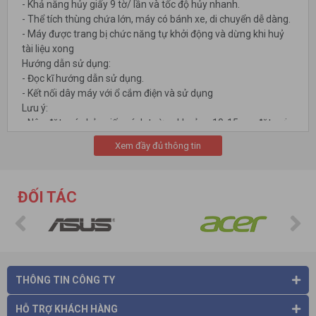
- Khả năng hủy giấy 9 tờ/ lần và tốc độ hủy nhanh.
- Thể tích thùng chứa lớn, máy có bánh xe, di chuyển dễ dàng.
- Máy được trang bị chức năng tự khởi động và dừng khi huỷ
tài liệu xong
Hướng dẫn sử dụng:
- Đọc kĩ hướng dẫn sử dụng.
- Kết nối dây máy với ổ cắm điện và sử dụng
Lưu ý:
- Nên đặt máy hủy giấy cách tường khoảng 10-15cm, đặt nơi
bằng phẳng, khô thoáng và không để gần chất dễ cháy nổ.
Xem đầy đủ thông tin
- Sử dụng nút trả ngược giấy nếu bị kẹt.
ĐỐI TÁC
THÔNG TIN CÔNG TY
Mọi chi tiết xin liên hệ:
HỖ TRỢ KHÁCH HÀNG
CÔNG TY CỔ PHẦN THƯƠNG MẠI VÀ CÔNG NGHỆ HÀ VIỆT