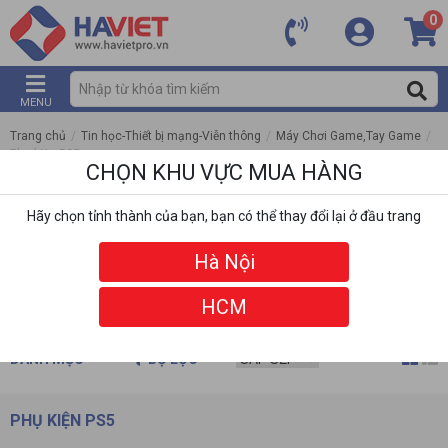
0
MENU
Trang chủ
/
Tin học-Thiết bị mạng-Viễn thông
/
Máy Chơi Game,Tay Game
/
Phụ kiện PS5
CHỌN KHU VỰC MUA HÀNG
Hãy chọn tỉnh thành của bạn, bạn có thể thay đổi lại ở đầu trang
Hà Nội
HCM
DANH MỤC
BỘ LỌC
PHỤ KIỆN PS5